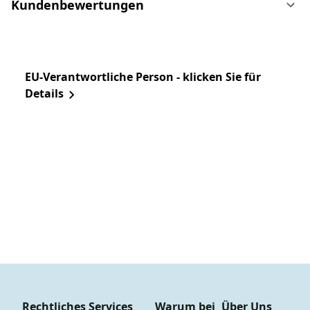
Kundenbewertungen
EU-Verantwortliche Person - klicken Sie für
Details
Rechtliches
Services
Warum bei
Über Uns