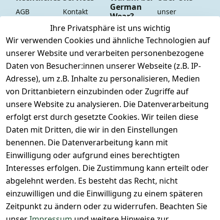
German
AGB
Kontakt
unser 
Wear?
YouTube-
Impressum
Registrieren
Ihre Privatsphäre ist uns wichtig
Dauer 
Kanal
Wir verwenden Cookies und ähnliche Technologien auf
Datenschutze
Versand & 
Tiefpreisgara
unsere 
unserer Website und verarbeiten personenbezogene
rklärung
Versandkoste
ntie*
Facebook-
Daten von Besucher:innen unserer Webseite (z.B. IP-
n
Barrierefreihe
Express-24h-
Seite
Adresse), um z.B. Inhalte zu personalisieren, Medien
itserklärung
Retoure & 
Versand
unsere 
von Drittanbietern einzubinden oder Zugriffe auf
Rücksendung
Widerrufsrec
 24/7 aktueller 
Damen & 
unsere Website zu analysieren. Die Datenverarbeitung
ht
Rücksendeeti
Warenbestan
Herren 
erfolgt erst durch gesetzte Cookies. Wir teilen diese
kett drucken 
d
Größentabelle
Daten mit Dritten, die wir in den Einstellungen
(Inland)
 + 95% aus 
Vertrag
unsere 
benennen. Die Datenverarbeitung kann mit
FAQs - Häufig 
eigener 
widerrufen
Gutscheine & 
Einwilligung oder aufgrund eines berechtigten
gestellte 
Herstellung
SALE
Interesses erfolgen. Die Zustimmung kann erteilt oder
Fragen
 + 60 Jahre 
Whatsapp Nr.: 
abgelehnt werden. Es besteht das Recht, nicht
Konfektionsgr
Geschäftserfa
+49511676950
einzuwilligen und die Einwilligung zu einem späteren
ößen
hrung
14
Zeitpunkt zu ändern oder zu widerrufen. Beachten Sie
Lagerverkauf 
Lagerverkauf: 
unser
Impressum
und weitere Hinweise zur