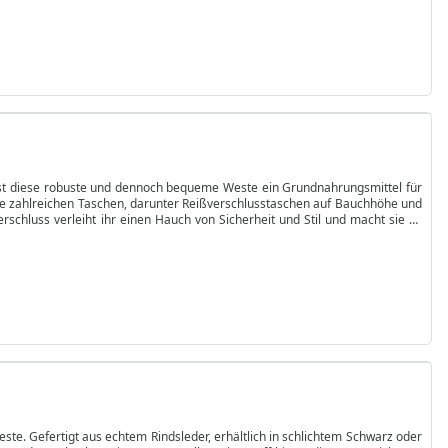
s, schützen Sie wichtige Dokumente während der Fahrt. Komplett mit einem
alität, Funktionalität und Stil schätzt.
ualität trifft. Werten Sie Ihre Motorradausrüstung mit einer BULLDT
r, ist diese robuste und dennoch bequeme Weste ein Grundnahrungsmittel für
die zahlreichen Taschen, darunter Reißverschlusstaschen auf Bauchhöhe und
schluss verleiht ihr einen Hauch von Sicherheit und Stil und macht sie zu
st auf Haltbarkeit und Funktionalität ausgelegt und bietet die perfekte
ihen ihr eine zeitlose Ausstrahlung, während die Reißverschlusstaschen und
e auf der offenen Straße oder in der Stadt unterwegs sind. Erhöhen Sie Ihr
tion und den zahlreichen Aufbewahrungsmöglichkeiten ist sie mehr als nur
ringt. Geben Sie sich nicht mit gewöhnlicher Ausrüstung zufrieden, sondern
este. Gefertigt aus echtem Rindsleder, erhältlich in schlichtem Schwarz oder