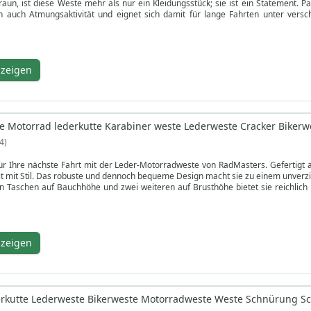
raun, ist diese Weste mehr als nur ein Kleidungsstück; sie ist ein Statement.
n auch Atmungsaktivität und eignet sich damit für lange Fahrten unter vers
ulter- und Seitenschnallen, die eine mühelose Größenanpassung ermöglichen, um
ite verfügt über ein sicheres Karabinersystem, das der Weste einen Hauch von ro
nentasche bietet reichlich Stauraum für das Nötigste und bewahrt Ihre Wertsa
ng und Schutz, ohne dabei an Beweglichkeit oder Komfort einzubüßen. Die BULL
nzeigen
eitlosen Stil mit hochwertiger Verarbeitung und ist ein vielseitiges und unverz
ser auffälligen Weste auf und erleben Sie die ultimative Mischung aus Stil, Komfo
 Motorrad lederkutte Karabiner weste Lederweste Cracker Bikerw
4
für Ihre nächste Fahrt mit der Leder-Motorradweste von RadMasters. Gefertigt
t mit Stil. Das robuste und dennoch bequeme Design macht sie zu einem unverz
 Taschen auf Bauchhöhe und zwei weiteren auf Brusthöhe bietet sie reichlich 
orgt für einen Hauch von Luxus und garantiert Komfort und Funktionalität. Mit K
 sich auf die Fahrt konzentrieren können.
rgestellt von German Wear, können Sie sich auf die Qualität und die Handwerks
erwegs sind oder raues Gelände erkunden, die Motorradweste aus Leder von Ra
nzeigen
wöhnlichen zufrieden - heben Sie sich von der Masse ab mit dieser hochwertigen 
erkutte Lederweste Bikerweste Motorradweste Weste Schnürung S