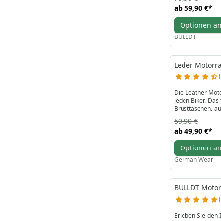
Motorradweste sin
ab
59,90 €
*
Mit insgesamt 4 
Optionen a
Frontverschluss m
Erleben Sie den
BULLDT
Motorradweste au
Leder Motorr
Die Leather Moto
jeden Biker. Das
Brusttaschen, au
einem unverzich
59,90 €
Mischung aus Sti
ab
49,90 €
*
die Brusttaschen
Fahrgefühl mit d
Optionen a
eine Weste - sie
heben Sie sich m
German Wear
BULLDT Motor
Erleben Sie den 