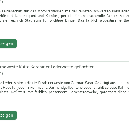
1
e Leidenschaft für das Motorradfahren mit der feinsten schwarzen Kalbsled
erkörpert Langlebigkeit und Komfort, perfekt für anspruchsvolle Fahrer. Mi
t sie reichlich Stauraum für wichtige Dinge. Das farblich abgestimmte Ba
uss an der Vorderseite für einen guten Sitz sorgt. Mit diesem erschwinglichen, 
ahtlos miteinander verbindet, können Sie Ihr Fahrerlebnis aufwerten. Kaufen 
nzeigen
radweste Kutte Karabiner Lederweste geflochten
1
 die Leder-Motorradkutte Karabinerweste von German Wear. Gefertigt aus echtem 
t-Have für jeden Biker macht. Das handgeflochtene Leder strahlt zeitlose Raff
bietet. Gefüttert mit farblich passendem Polyestergewebe, garantiert dies
f der Vorderseite und 2 Innentaschen auf jeder Seite, darunter eine auf Brusth
inere Tasche für Kleinigkeiten, haben Sie reichlich Stauraum für alle Ihre Bed
t Karabinerhaken ist ein echtes Zeugnis für hochwertige Handwerkskunst und L
Straße ab und erleben die perfekte Mischung aus Stil und Funktionalität, die jed
nzeigen
 erstklassigen Biker-Essential