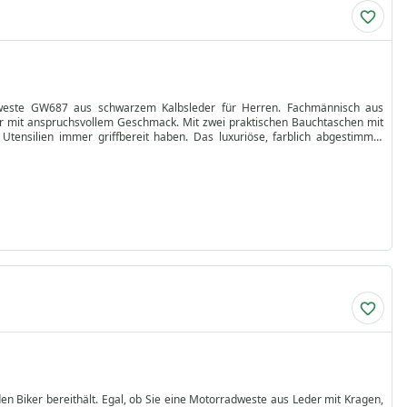
adweste GW687 aus schwarzem Kalbsleder für Herren. Fachmännisch aus
hrer mit anspruchsvollem Geschmack. Mit zwei praktischen Bauchtaschen mit
 Utensilien immer griffbereit haben. Das luxuriöse, farblich abgestimmte
ss an der Vorderseite für einen bequemen und stilvollen Sitz sorgt. Dieses
is noch angenehmer, ohne das Budget zu sprengen. Verpassen Sie es nicht -
chnelle Lieferung.
den Biker bereithält. Egal, ob Sie eine Motorradweste aus Leder mit Kragen,