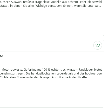
ie. Unsere Auswahl umfasst kragenlose Modelle aus echtem Leder, die sowohl
estattet, in denen Sie alles Wichtige verstauen können, wenn Sie unterwegs
nem modernen Twist. Sie sind so konzipiert, dass sie eine weiche, bequeme
ie unsere Kollektion online und genießen Sie den Komfort der kostenlosen
buste Funktionalität mit zeitlosem Stil verbindet!
te
er-Motorradweste. Gefertigt aus 100 % echtem, schwarzem Rindsleder, bietet
ngenehm zu tragen. Die handgeflochtenen Lederdetails und der hochwertige
Clubfahrten, Touren oder den lässigen Auftritt abseits der Straße.
uckknopfverschluss, zwei geräumige Innentaschen auf Brusthöhe sowie eine
futter sorgt für ein angenehmes Tragegefühl. Diese Weste vereint zeitlosen
 ob auf der Straße oder in der Freizeit.