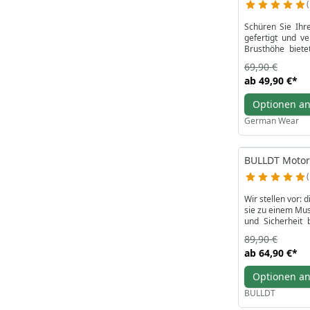
Schüren Sie Ihr
gefertigt und v
Brusthöhe biete
Karabinerverschl
69,90 €
Biker-Ensemble n
ab
49,90 €
*
Optionen a
German Wear
BULLDT Motor
Wir stellen vor:
sie zu einem Mus
und Sicherheit 
Seitentaschen au
89,90 €
eine weitere kle
ab
64,90 €
*
Motorradweste mi
Sie sich auf der 
Optionen a
heute mit diesem
BULLDT