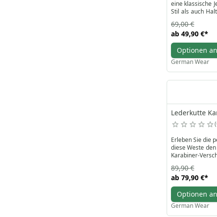
eine klassische 
Stil als auch Ha
sind.
69,00 €
ab
49,90 €
*
Unsere in schlic
Passform bieten 
Optionen a
Lieferung direkt 
German Wear
Lederkutte Ka
Erleben Sie die 
diese Weste den 
Karabiner-Verschl
Mit Blick auf Fu
89,90 €
zusätzliche klei
ab
79,90 €
*
Bikerstil mit zuv
Optionen a
German Wear