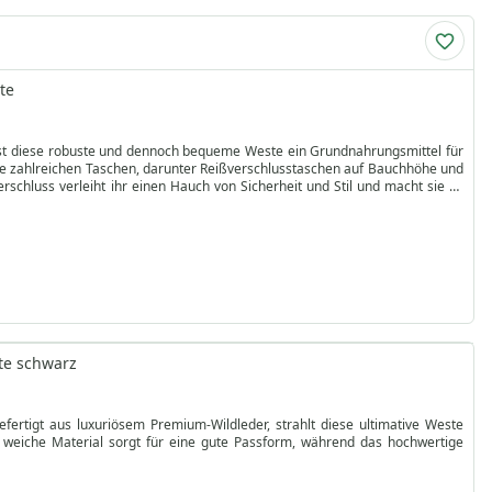
te
r, ist diese robuste und dennoch bequeme Weste ein Grundnahrungsmittel für
die zahlreichen Taschen, darunter Reißverschlusstaschen auf Bauchhöhe und
schluss verleiht ihr einen Hauch von Sicherheit und Stil und macht sie zu
st auf Haltbarkeit und Funktionalität ausgelegt und bietet die perfekte
ihen ihr eine zeitlose Ausstrahlung, während die Reißverschlusstaschen und
e auf der offenen Straße oder in der Stadt unterwegs sind. Erhöhen Sie Ihr
tion und den zahlreichen Aufbewahrungsmöglichkeiten ist sie mehr als nur
ringt. Geben Sie sich nicht mit gewöhnlicher Ausrüstung zufrieden, sondern
te schwarz
fertigt aus luxuriösem Premium-Wildleder, strahlt diese ultimative Weste
 weiche Material sorgt für eine gute Passform, während das hochwertige
dividuellen Größenanpassung und eine auffällige Ästhetik. Mit der BULLDT