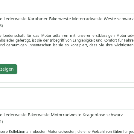
te Lederweste Karabiner Bikerweste Motorradweste Weste schwarz
3
re Leidenschaft für das Motorradfahren mit unserer erstklassigen Motorr
bsleder gefertigt, ist sie der Inbegriff von Langlebigkeit und Komfort für Fa
nd geräumigen Innentaschen ist sie so konzipiert, dass Sie Ihre wichtigsten
erleiht ihr einen Hauch von Raffinesse, während der sichere Karabinerverschlu
usrüstungsaccessoire vereint Stil und Funktionalität und macht Ihr Fahrerlebn
heute und genießen Sie weltweiten Versand, problemlose Rücksendung und blitzs
nzeigen
te Lederweste Bikerweste Motorradweste Kragenlose schwarz
1
sere Kollektion an robusten Motorradwesten, die eine Vielzahl von Stilen für je