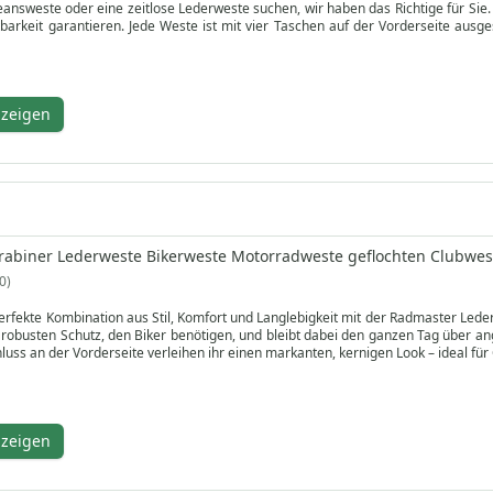
Jeansweste oder eine zeitlose Lederweste suchen, wir haben das Richtige für S
ltbarkeit garantieren. Jede Weste ist mit vier Taschen auf der Vorderseite ausg
htem Schwarz erhältlichen Westen verkörpern Vintage-Motorradbekleidung mit ei
und sich sowohl zum Fahren als auch für die Freizeit eignen. Durchstöbern S
nzeigen
zu Ihnen nach Hause. Entdecken Sie noch heute die perfekte Motorradweste, die ro
rabiner Lederweste Bikerweste Motorradweste geflochten Clubwes
0
perfekte Kombination aus Stil, Komfort und Langlebigkeit mit der Radmaster Led
robusten Schutz, den Biker benötigen, und bleibt dabei den ganzen Tag über a
uss an der Vorderseite verleihen ihr einen markanten, kernigen Look – ideal für 
nktionalität entworfen, verfügt sie über zwei seitliche Außentaschen mit Dr
nere Innentasche für wichtige Kleinigkeiten. Das farblich abgestimmte Polyester
erlässiger Funktionalität – der Radmaster ist gebaut, um jede Fahrt zu überstehen,
nzeigen