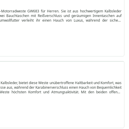
er-Motorradweste GW683 für Herren. Sie ist aus hochwertigem Kalbsleder
t zwei Bauchtaschen mit Reißverschluss und geräumigen Innentaschen auf
umwollfutter verleiht ihr einen Hauch von Luxus, während der sichere
unverzichtbaren Accessoire, das Stil und Funktionalität für das ultimative
Sie noch heute und genießen Sie ein erstklassiges Produkt mit kostenloser
Kalbsleder, bietet diese Weste unübertroffene Haltbarkeit und Komfort, was
inesse aus, während der Karabinerverschluss einen Hauch von Bequemlichkeit
e Weste höchsten Komfort und Atmungsaktivität. Mit den beiden offenen
öhe für den einfachen Zugriff auf wichtige Dinge wie Ihre Brieftasche, und
ürfnisse beim Fahren. Die von German Wear entworfene und gefertigte Leder-
iebe zum Detail. Mit den auffälligen Farben Rot, Weiß oder Schwarz heben
er Biker verdient. Rüsten Sie sich aus und steigern Sie Ihr Fahrerlebnis noch