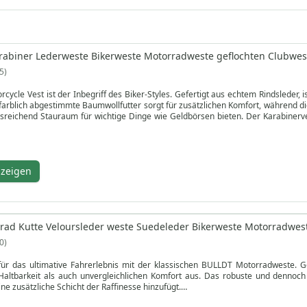
rabiner Lederweste Bikerweste Motorradweste geflochten Clubwes
5
rcycle Vest ist der Inbegriff des Biker-Styles. Gefertigt aus echtem Rindslede
 farblich abgestimmte Baumwollfutter sorgt für zusätzlichen Komfort, während 
sreichend Stauraum für wichtige Dinge wie Geldbörsen bieten. Der Karabinerver
tbaren Accessoire für jeden Motorradenthusiasten. Die Leder-Motorradweste i
l und Funktionalität. Ihr schlankes Design und das hochwertige Rindsleder verle
 praktische Aufbewahrungsmöglichkeiten für Motorradfahrer bieten. Egal, ob Si
er Leder-Motorradweste. Mit ihrem klassischen Design, der robusten Konstruk
nzeigen
 ist ein Statement, das Ihre Leidenschaft für das Motorradfahren zum Ausdruck b
it hochwertiger Lederbekleidung von der Masse ab
ad Kutte Veloursleder weste Suedeleder Bikerweste Motorradwes
0
für das ultimative Fahrerlebnis mit der klassischen BULLDT Motorradweste. Ge
Haltbarkeit als auch unvergleichlichen Komfort aus. Das robuste und dennoch
ine zusätzliche Schicht der Raffinesse hinzufügt.
be zum Detail entworfene Weste verfügt über eine seitliche Schnürung zur in