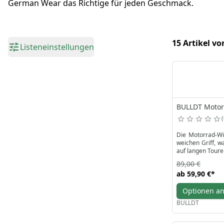
German Wear das Richtige für jeden Geschmack.
15 Artikel vo
Listeneinstellungen
BULLDT Motorr
Die Motorrad-Wi
weichen Griff, w
auf langen Tour
Die speziellen s
89,00 €
einen stilvollen
ab
59,90 €
*
offene Tasche fü
Diese von BULLD
Optionen a
zusätzlichen Kom
und Raffinesse n
BULLDT