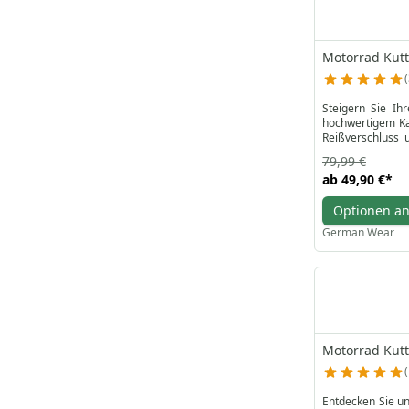
Motorrad Kut
Steigern Sie Ih
hochwertigem Kal
Reißverschluss u
Baumwollfutter v
79,99 €
unverzichtbare A
ab
49,90 €
*
kaufen Sie noch 
Optionen a
German Wear
Motorrad Kut
Entdecken Sie un