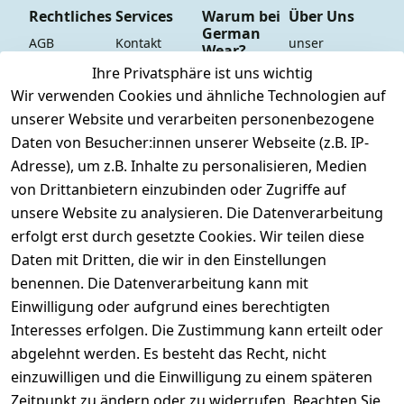
Rechtliches
Services
Warum bei
Über Uns
German
AGB
Kontakt
unser 
Wear?
YouTube-
Impressum
Registrieren
Ihre Privatsphäre ist uns wichtig
Dauer 
Kanal
Wir verwenden Cookies und ähnliche Technologien auf
Datenschutze
Versand & 
Tiefpreisgara
unsere 
unserer Website und verarbeiten personenbezogene
rklärung
Versandkoste
ntie*
Facebook-
n
Daten von Besucher:innen unserer Webseite (z.B. IP-
Barrierefreihe
Express-24h-
Seite
Adresse), um z.B. Inhalte zu personalisieren, Medien
itserklärung
Retoure & 
Versand
unsere 
von Drittanbietern einzubinden oder Zugriffe auf
Rücksendung
Widerrufsrec
 24/7 aktueller 
Damen & 
unsere Website zu analysieren. Die Datenverarbeitung
ht
Rücksendeeti
Warenbestan
Herren 
erfolgt erst durch gesetzte Cookies. Wir teilen diese
kett drucken 
d
Größentabelle
Daten mit Dritten, die wir in den Einstellungen
(Inland)
 + 95% aus 
Vertrag
unsere 
benennen. Die Datenverarbeitung kann mit
FAQs - Häufig 
eigener 
widerrufen
Gutscheine & 
Einwilligung oder aufgrund eines berechtigten
gestellte 
Herstellung
SALE
Interesses erfolgen. Die Zustimmung kann erteilt oder
Fragen
 + 60 Jahre 
Whatsapp Nr.: 
abgelehnt werden. Es besteht das Recht, nicht
Konfektionsgr
Geschäftserfa
+49511676950
einzuwilligen und die Einwilligung zu einem späteren
ößen
hrung
14
Zeitpunkt zu ändern oder zu widerrufen. Beachten Sie