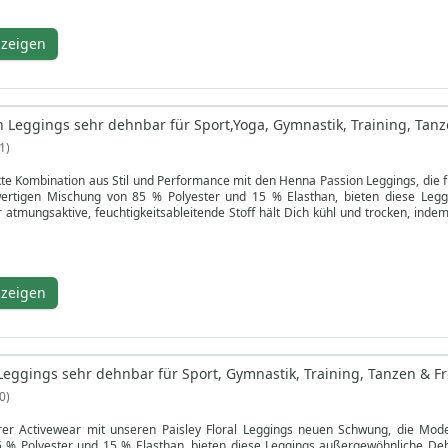
hintensive Workouts oder Freizeitaktivitäten, vereinen die Galaxy Zone Leggi
nzeigen
egungen Ihres Körpers an und bietet einen engen, aber bequemen Sitz. Ob im 
 Support und modernen Stil. Einfach zu pflegen, sind sie maschinenwaschbar un
ings für die perfekte Verbindung aus Komfort, Leistung und zeitgemäßem Desig
 Leggings sehr dehnbar für Sport,Yoga, Gymnastik, Training, Tanze
1
kte Kombination aus Stil und Performance mit den Henna Passion Leggings, die fü
ertigen Mischung von 85 % Polyester und 15 % Elasthan, bieten diese Legg
 atmungsaktive, feuchtigkeitsableitende Stoff hält Dich kühl und trocken, ind
 Eigenschaften ausgestattet, gewährleisten diese Leggings Langlebigkeit und Hygi
ggings vereinen Mode und Funktionalität mit einem opaken Design, das volle Abd
icht uneingeschränkte Bewegungsfreiheit, während die abnehmbaren Aufhänge
nzeigen
enwaschbar und so konzipiert, dass sie ihre lebendigen Farben lange behalten. O
n Komfort, Unterstützung und Stil. Upgrade Deine Activewear-Kollektion mit Henn
 Leggings sehr dehnbar für Sport, Gymnastik, Training, Tanzen & Fr
0
hrer Activewear mit unseren Paisley Floral Leggings neuen Schwung, die Mode 
% Polyester und 15 % Elasthan, bieten diese Leggings außergewöhnliche Dehnb