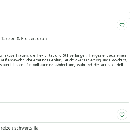
 Tanzen & Freizeit grün
aktive Frauen, die Flexibilität und Stil verlangen. Hergestellt aus einem
 außergewöhnliche Atmungsaktivität, Feuchtigkeitsableitung und UV-Schutz,
aterial sorgt für vollständige Abdeckung, während die antibakteriellen
en optimale Unterstützung ohne Bewegungseinschränkung und fördern die
 sie pflegeleicht – bitte wenden Sie die Leggings zum Waschen auf links und
alten. Kaufen Sie jetzt in unserem Damen-Leggings-Sale und bestellen Sie
eizeit schwarz/lila