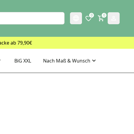
0
0
acke ab 79,90€
BiG XXL
Nach Maß & Wunsch