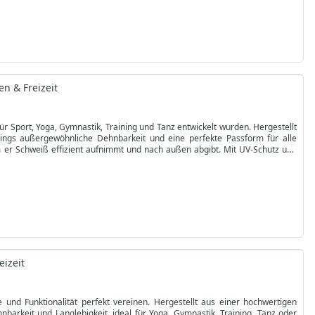
ngs Mode mit Funktionalität. Der vierwege dehnbare Stoff passt sich den
Fitnessstudio, beim Yoga oder an einem entspannten Tag – diese Leggings
d so konzipiert, dass ihre lebendigen Farben erhalten bleiben. Wählen Sie
n.
n & Freizeit
r Sport, Yoga, Gymnastik, Training und Tanz entwickelt wurden. Hergestellt
ings außergewöhnliche Dehnbarkeit und eine perfekte Passform für alle
em er Schweiß effizient aufnimmt und nach außen abgibt. Mit UV-Schutz und
ene – ideal für hochintensive Workouts oder casualen Alltag.
eckung und Selbstvertrauen bei jeder Aktivität bietet. Das superelastische
bänder für zusätzlichen Komfort sorgen. Einfach zu pflegen, sind diese
b im Fitnessstudio, beim Yoga oder in der Freizeit – diese Leggings bieten
a Passion Leggings – wo Performance auf Eleganz trifft.
eizeit
und Funktionalität perfekt vereinen. Hergestellt aus einer hochwertigen
arkeit und Langlebigkeit, ideal für Yoga, Gymnastik, Training, Tanz oder