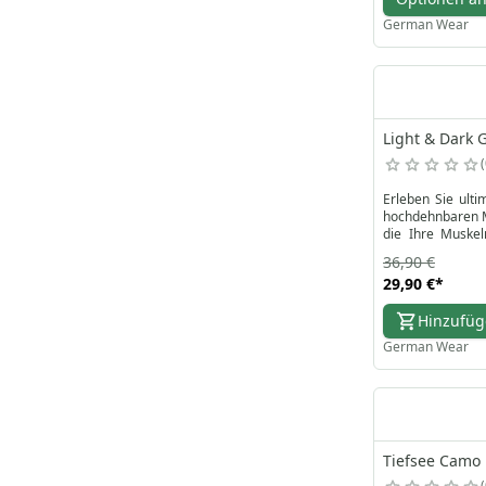
German Wear
Light & Dark 
Erleben Sie ulti
hochdehnbaren Ma
die Ihre Muskel
Eigenschaften Sie
36,90 €
Diese Camouflag
29,90 €
*
Durchblutung sow
vermeiden Sie Bl
Hinzufü
Ihre Green Camo 
German Wear
Tiefsee Camo 