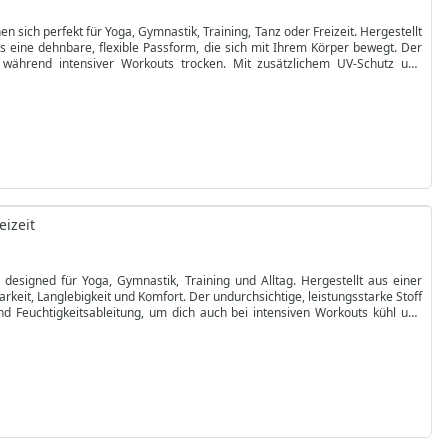
n sich perfekt für Yoga, Gymnastik, Training, Tanz oder Freizeit. Hergestellt
s eine dehnbare, flexible Passform, die sich mit Ihrem Körper bewegt. Der
e während intensiver Workouts trocken. Mit zusätzlichem UV-Schutz und
ie lebendigen, langlebigen Farben und die weiche Textur machen sie zu einem
iegen. Die abnehmbaren Aufhängebügel sorgen für zusätzlichen Komfort,
ks, um die Farben zu schonen, und vermeiden Sie Bleichmittel, Bügeln oder
t und vereinen Funktionalität mit modischem Design. Bestellen Sie jetzt und
eizeit
, designed für Yoga, Gymnastik, Training und Alltag. Hergestellt aus einer
eit, Langlebigkeit und Komfort. Der undurchsichtige, leistungsstarke Stoff
und Feuchtigkeitsableitung, um dich auch bei intensiven Workouts kühl und
alle aktiven Aktivitäten. Ob im Fitnessstudio, beim Yoga oder einfach beim
lastische Textur aus, die sich deinem Körper anpasst und uneingeschränkte
t dich frisch und komfortabel. Für die perfekte Passform wähle die größere
wäschst, Bleichmittel vermeidest und sie im Schatten trocknest, um die
gskollektion mit diesen stilvollen, hochwertigen Leggings, die Leistung und