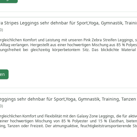
ra Stripes Leggings sehr dehnbar für Sport,Yoga, Gymnastik, Traini
0
rgleichlichen Komfort und Leistung mit unseren Pink Zebra Streifen Leggings, spe
 Alltag verlangen. Hergestellt aus einer hochwertigen Mischung aus 85 % Poly
ungsfreiheit bei gleichzeitig körperbetontem Sitz. Das blickdichte Material
 Feuchtigkeit von der Haut wegtransportiert, für schnellen Verdunstung und lan
r Wohlbefinden schützen diese Leggings mit UV-Schutz und antibakteriellen E
ängeschlaufen und pflegeleichte Waschhinweise erhalten die leuchtenden Farbe
ngs verbinden hochwertige Materialien mit funktionalem Design, damit Sie sich d
gen
dung auf ein neues Level bringen.
eggings sehr dehnbar für Sport,Yoga, Gymnastik, Training, Tanzen 
0
gleichlichen Komfort und Flexibilität mit den Galaxy Zone Leggings, die für aktiv
 einer hochwertigen Mischung von 85 % Polyester und 15 % Elasthan, bieten
ing, Tanzen oder Freizeit. Der atmungsaktive, feuchtigkeitstransportierende S
nd der UV-Schutz Ihre Haut bei Outdoor-Aktivitäten schützt. Mit antibakteri
ygiene und Selbstbewusstsein bei jeder Bewegung.