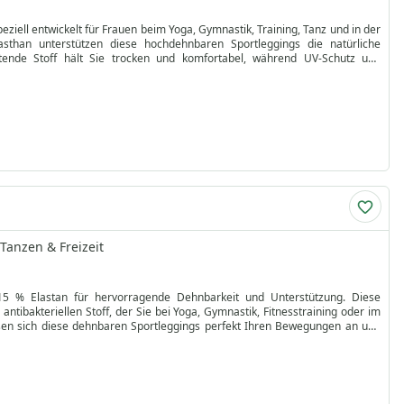
eziell entwickelt für Frauen beim Yoga, Gymnastik, Training, Tanz und in der
sthan unterstützen diese hochdehnbaren Sportleggings die natürliche
eitende Stoff hält Sie trocken und komfortabel, während UV-Schutz und
nktion. Die ergonomische Passform passt sich den Konturen Ihres Körpers an,
Langlebigkeit und lebendige Farben. Ob Sie Camo-Leggings online für das
portgarderobe auf ein neues Level und unterstützen Ihre Leistung bei jeder
Tanzen & Freizeit
15 % Elastan für hervorragende Dehnbarkeit und Unterstützung. Diese
tibakteriellen Stoff, der Sie bei Yoga, Gymnastik, Fitnesstraining oder im
passen sich diese dehnbaren Sportleggings perfekt Ihren Bewegungen an und
 zum Aufhängen ausgestattet und lassen sich dank Pflegehinweisen leicht in
en langlebigen Tragekomfort und modische Unterstützung. Wählen Sie Ihre
. Bestellen Sie jetzt diese bequemen, schweißableitenden Leggings online