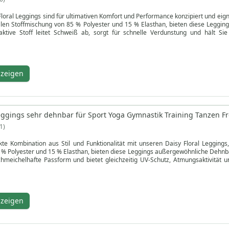
loral Leggings sind für ultimativen Komfort und Performance konzipiert und eigne
len Stoffmischung von 85 % Polyester und 15 % Elasthan, bieten diese Legging
ktive Stoff leitet Schweiß ab, sorgt für schnelle Verdunstung und hält Si
 Eigenschaften sind diese Leggings ideal für Indoor- und Outdoor-Aktivitäten. D
ht in Ihrer Sportswear-Kollektion.
e Passform wählen Sie die größere Größe, wenn Sie zwischen zwei Größen l
nzeigen
geleichte Material Langlebigkeit garantiert. Waschen Sie die Leggings auf lin
kner. Diese hochfunktionellen Leggings sind für Ihren aktiven Lebensstil gemach
erfekte Kombination aus Komfort, Stil und Langlebigkeit!
Leggings sehr dehnbar für Sport Yoga Gymnastik Training Tanzen Fr
1
kte Kombination aus Stil und Funktionalität mit unseren Daisy Floral Leggings
% Polyester und 15 % Elasthan, bieten diese Leggings außergewöhnliche Dehnbark
chmeichelhafte Passform und bietet gleichzeitig UV-Schutz, Atmungsaktivität 
n. Die antibakterielle Ausrüstung erhöht die Hygiene und macht sie ideal für 
se Leggings vereinen Mode und Sportswear perfekt.
ine Physiologie entwickelt, zeichnen sich diese Leggings durch eine weiche, e
nzeigen
t bietet. Der schweißabsorbierende Stoff sorgt für schnelle Verdunstung und häl
zwischen zwei Größen liegst. Pflege deine Leggings, indem du sie auf links 
n und Langlebigkeit zu erhalten. Bestelle jetzt und erweitere deine Sportkleidun
!