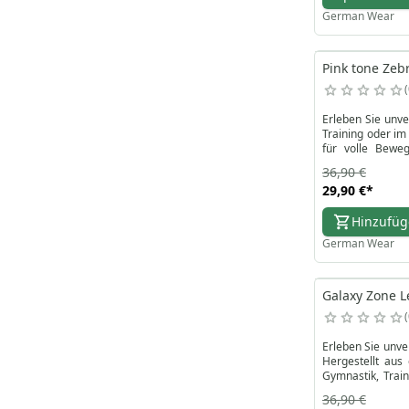
German Wear
Pink tone Zeb
Erleben Sie unve
Training oder im
für volle Beweg
Schweißableitung
36,90 €
Mit Blick auf Ih
29,90 €
*
abnehmbare Aufh
Pink Zebra Leggi
Hinzufü
Ihre Sportbeklei
German Wear
Galaxy Zone L
Erleben Sie unver
Hergestellt aus
Gymnastik, Train
ableitet, währe
36,90 €
Langlebigkeit, H