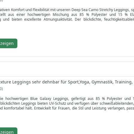
mativen Komfort und Flexibilität mit unseren Deep Sea Camo Stretchy Leggings, sp
estellt aus einer hochwertigen Mischung aus 85 % Polyester und 15 % Ela
und bieten exzellente Atmungsaktivität. Der blickdichte, feuchtigkeitsabl
Eigenschaften Ihre Haut bei intensiven Workouts schützen.
ning und den Alltag vereinen diese schwarz-lila Camouflage-Leggings Stil und Fu
Beweglichkeit und reduziert Muskelermüdung. Die einfache Pflege garantiert 
er den Tanz kaufen – diese erschwinglichen, hochwertigen Leggings heben Ihre S
nzeigen
exture Leggings sehr dehnbar für Sport,Yoga, Gymnastik, Training, 
0
ie hochwertigen Blue Galaxy Leggings, gefertigt aus 85 % Polyester und 
blickdichten Leggings bieten UV-Schutz und verfügen über schweißableitenden, an
nd komfortabel hält. Entwickelt für Frauen, die Stil und Leistung verlangen, 
alen Tragekomfort.
aktiven Lebensstil, sind diese vielseitigen Leggings mit abnehmbaren Schlaufen
 im Fitnessstudio oder bei Gymnastikübungen – die Blue Galaxy Leggings biet
 – bei Zwischengrößen empfehlen wir die größere Größe für die beste Passform
nzeigen
Ihre Sportgarderobe auf ein neues Level.