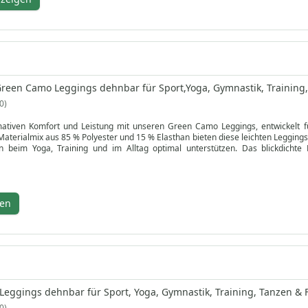
Green Camo Leggings dehnbar für Sport,Yoga, Gymnastik, Training,
0
mativen Komfort und Leistung mit unseren Green Camo Leggings, entwickelt für 
terialmix aus 85 % Polyester und 15 % Elasthan bieten diese leichten Leggings
n beim Yoga, Training und im Alltag optimal unterstützen. Das blickdichte M
 während Ihrer Aktivitäten frisch halten.
e-Leggings sind so konzipiert, dass sie sich Ihrem Körper anpassen, biet
ie die Verringerung von Ermüdung. Ideal für Sport, Gymnastik oder Freizeit, sind
eichmittel oder hohe Temperaturen, um die Farben und Materialqualität zu erh
gen
Leggings online für die perfekte Kombination aus Funktion, Mode und Komfort.
Leggings dehnbar für Sport, Yoga, Gymnastik, Training, Tanzen & Fr
0