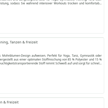
dunstung, sodass Sie während intensiver Workouts trocken und komfortabel
 und sorgen für ein frisches Gefühl den ganzen Tag. Das undurchsichtige,
.
n. Die Leggings verfügen über abnehmbare Aufhängebänder für zusätzlichen
auf links, vermeiden Sie Bleichmittel und verzichten Sie auf Trocknen im
nem entspannten Tag – diese modischen Sportleggings vereinen Komfort, Stil
ning, Tanzen & Freizeit
es Mohnblumen-Design aufweisen. Perfekt für Yoga, Tanz, Gymnastik oder
Hergestellt aus einer optimalen Stoffmischung von 85 % Polyester und 15 %
feuchtigkeitstransportierende Stoff nimmt Schweiß auf und sorgt für schnelle
in Deutschland, sind diese Leggings pflegeleicht, antibakteriell und stilvoll
rfügen über abnehmbare Aufhängebänder für zusätzlichen Komfort. Um die
f Bleichmittel und trocknen Sie sie im Schatten. Mit weichem, komfortablem
ässige Freizeitlooks. Erleben Sie die perfekte Kombination aus Stil, Komfort
n & Freizeit