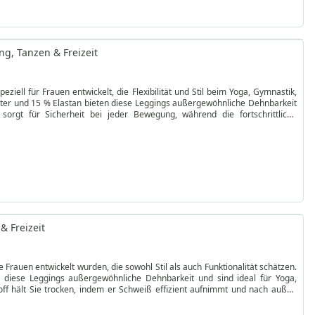
ng, Tanzen & Freizeit
ziell für Frauen entwickelt, die Flexibilität und Stil beim Yoga, Gymnastik,
ester und 15 % Elastan bieten diese Leggings außergewöhnliche Dehnbarkeit
 sorgt für Sicherheit bei jeder Bewegung, während die fortschrittliche
ganhaltende Frische.
igenschaften Ihre Haut bei Aktivitäten im Freien. Praktische Details wie
n und die Materialqualität. Ob im Fitnessstudio oder unterwegs – unsere
en ganzen Tag über wohl, unterstützt und stylisch fühlen. Jetzt kaufen und
& Freizeit
e Frauen entwickelt wurden, die sowohl Stil als auch Funktionalität schätzen.
 diese Leggings außergewöhnliche Dehnbarkeit und sind ideal für Yoga,
toff hält Sie trocken, indem er Schweiß effizient aufnimmt und nach außen
ellen Eigenschaften und einem opaken Design garantieren diese Leggings