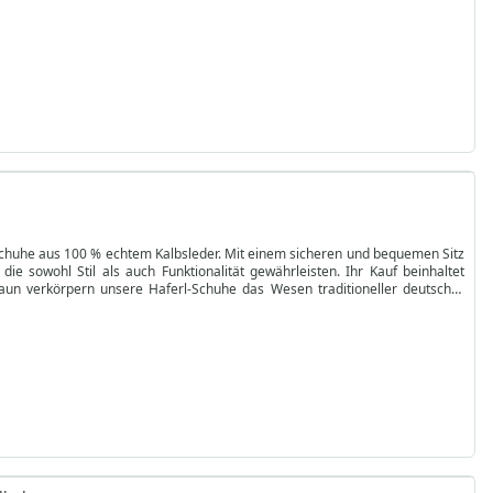
-Schuhe aus 100 % echtem Kalbsleder. Mit einem sicheren und bequemen Sitz
e sowohl Stil als auch Funktionalität gewährleisten. Ihr Kauf beinhaltet
aun verkörpern unsere Haferl-Schuhe das Wesen traditioneller deutscher
n kurzen Schaft und eine genähte Konstruktion für zusätzliche Haltbarkeit.
ch von Raffinesse. Entdecken Sie unsere Kollektion online und bereichern
 Sie in die Tradition ein!