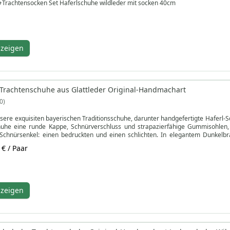
+Trachtensocken Set Haferlschuhe wildleder mit socken 40cm
nzeigen
Trachtenschuhe aus Glattleder Original-Handmachart
0
sere exquisiten bayerischen Traditionsschuhe, darunter handgefertigte Haferl
uhe eine runde Kappe, Schnürverschluss und strapazierfähige Gummisohlen, di
chnürsenkel: einen bedruckten und einen schlichten. In elegantem Dunkelbr
it einem modernen Twist.
 € / Paar
ten kombinierbar, verfügen unsere seitlich geschnürten Haferl-Schuhe über eine
ten Design und dem Blockabsatz verleihen diese Schuhe jedem Outfit einen Hau
e mit dem zeitlosen Charme bayerischer Lederschuhe – kaufen Sie jetzt und treten
nzeigen