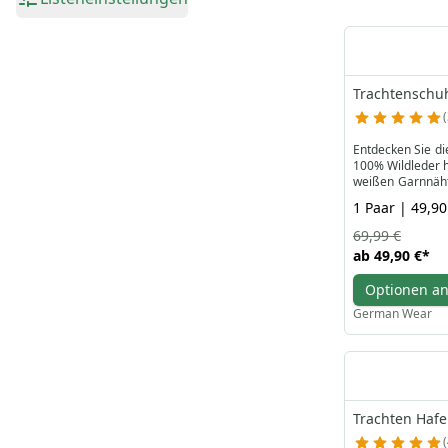
Trachtenschu
Entdecken Sie di
100% Wildleder h
weißen Garnnäht
zwei Schnürsenkel
1 Paar | 49,90
Erhältlich in dr
69,99 €
Sie jetzt online,
ab
49,90 €
*
Optionen a
German Wear
Trachten Haf