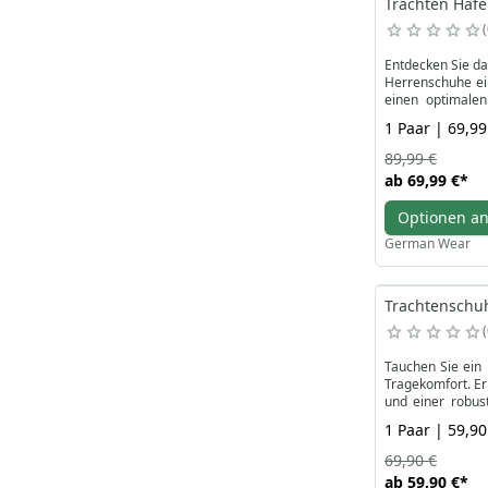
Trachten Haf
Entdecken Sie da
Herrenschuhe ein
einen optimalen
Schnürsenkel: ein
1 Paar | 69,99
Genießen Sie di
Fußbekleidung sc
89,99 €
jetzt online, um
ab
69,99 €
*
Optionen a
German Wear
Trachtenschuh
Tauchen Sie ein 
Tragekomfort. Er
und einer robus
Hochzeiten oder 
1 Paar | 59,90
Hergestellt von 
Die raue Lederst
69,90 €
bequemen traditi
ab
59,90 €
*