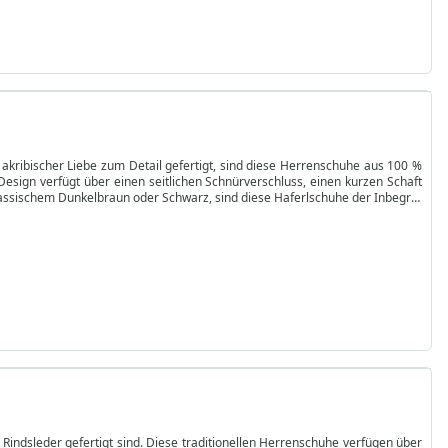
 akribischer Liebe zum Detail gefertigt, sind diese Herrenschuhe aus 100 %
esign verfügt über einen seitlichen Schnürverschluss, einen kurzen Schaft
klassischem Dunkelbraun oder Schwarz, sind diese Haferlschuhe der Inbegriff
 so konzipiert, dass sie einen snug fit bieten, der sowohl Stil als auch
racht und modernem Komfort schätzen, sind diese Schuhe eine ausgezeichnete
 Rindsleder gefertigt sind. Diese traditionellen Herrenschuhe verfügen über