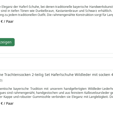
e Eleganz der Haferl-Schuhe, bei denen traditionelle bayerische Handwerkskunst 
 sind in tiefen Tönen wie Dunkelbraun, Kastanienbraun und Schwarz erhältlich
ng zu jedem traditionellen Outfit. Die rahmengenähte Konstruktion sorgt für Lan
ten Sie beim Kauf zwei Schnürsenkel: einen bedruckten und einen schlichten, dami
 € / Paar
rung und einer Gummisohle bieten diese Haferl-Herrenschuhe sowohl Stil als a
dealen Wahl für diejenigen, die sowohl Tradition als auch Qualität schätzen. 
nzeigen
e Trachtensocken 2-teilig Set Haferlschuhe Wildleder mit socken
0
hentische bayerische Tradition mit unserem handgefertigten Wildleder-Lederho
ues sind rahmengenäht, handgestochen und aus feinstem Kalbsveloursleder gefe
r Kappe und robuster Gummisohle verbinden sie Eleganz mit Langlebigkeit. Di
stickungsfreie Design einen zeitlosen rustikalen Look schafft – ideal für Oktober
 € / Paar
 40 cm kurze Trachtensocken, gefertigt aus 80 % Baumwolle, 15 % Polyamid un
ster und der natürlichen, melierten Farbe ergänzen sie die Schuhe perfekt und
ausmode – dieses bayerische Schuhe-und-Socken-Set vereint Tradition, Qualität