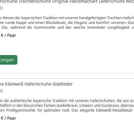
erlschuhe Trachtenschuhe Original-Handmachart Lederschuhe Wil
0
s Wesen der bayerischen Tradition mit unseren handgefertigten Trachten Haferlsch
e runde Kappe und einen Blockabsatz, die Eleganz und Komfort vereinen. Das 
 Sitz, während die Gummisohle und das weiche Innenleder Langlebigkeit u
en bedruckten und einen schlichten. Erhältlich in Dunkelbraun und Schwarz, kombi
 € / Paar
e Qualität handgenähter Verarbeitung und das feinste echte Kalbsleder, entwo
hätzt. Mit weißen Ziernähten und einem eleganten, stickfreien Design bieten uns
 den sicheren, komfortablen Sitz und das elegante Design dieser genähten Blocka
nzeigen
e Edelweiß Haferlschuhe Glattleder
0
in die authentische bayerische Tradition mit unseren Haferlschuhen, die aus ec
hältlich in den klassischen Farben dunkelbraun, schwarz und nussbraun, überze
ten Profilgummisohle für optimalen Halt. Das elegante Edelweiß-Metalldetail
den Alltag.
 € / Paar
German Wear, vereinen diese Schuhe rustikale Eleganz mit atmungsaktivem, hoc
ruktur sorgt für ein zeitloses Design, während die stilvolle Originalverpack
onellen Anzugschuhen suchen – diese seitlich geschnürten Haferlschuhe überze