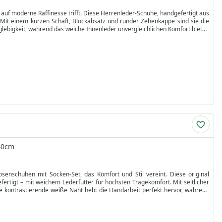
auf moderne Raffinesse trifft. Diese Herrenleder-Schuhe, handgefertigt aus
. Mit einem kurzen Schaft, Blockabsatz und runder Zehenkappe sind sie die
glebigkeit, während das weiche Innenleder unvergleichlichen Komfort bietet.
t Sie Ihren Look individuell anpassen können.
uch Funktionalität. Ihr klassisches Design und die robuste Verarbeitung
Bestellen Sie jetzt und erleben Sie noch heute den Charme dieser eleganten
 40cm
senschuhen mit Socken-Set, das Komfort und Stil vereint. Diese original
rtigt – mit weichem Lederfutter für höchsten Tragekomfort. Mit seitlicher
e kontrastierende weiße Naht hebt die Handarbeit perfekt hervor, während
fest oder Trachtenveranstaltungen.
d 5 % Elasthan, für atmungsaktiven Komfort und sicheren Sitz. Mit ihrem
 bieten zugleich ein angenehmes Tragegefühl. Ob für festliche Anlässe oder
 und ganztägigen Komfort. Bestellen Sie jetzt online und sichern Sie sich