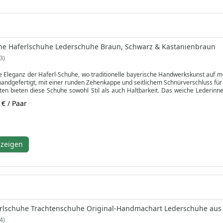
he Haferlschuhe Lederschuhe Braun, Schwarz & Kastanienbraun
3
e Eleganz der Haferl-Schuhe, wo traditionelle bayerische Handwerkskunst auf mo
andgefertigt, mit einer runden Zehenkappe und seitlichem Schnürverschluss für
en bieten diese Schuhe sowohl Stil als auch Haltbarkeit. Das weiche Lederin
 beinhaltet: einen mit Druckmuster und einen schlichten für zusätzliche Vielseiti
 € / Paar
ei klassischen Farben verkörpern diese original genähten, handgefertigten Sch
 um die überlegene Qualität und den traditionellen Charme der Haferl-Schuhe zu erl
nzeigen
erlschuhe Trachtenschuhe Original-Handmachart Lederschuhe aus 
4