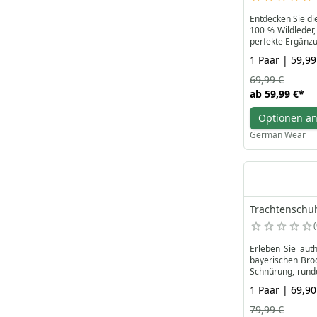
Entdecken Sie di
100 % Wildleder,
perfekte Ergänzu
Zusätzlich erhal
1 Paar | 59,99
Mit einer Schnü
machen sie zur i
69,99 €
Lederschuhe!
ab
59,99 €
*
Optionen a
German Wear
Trachtenschuh
Erleben Sie aut
bayerischen Brog
Schnürung, runde
das schlichte, be
1 Paar | 69,90
Zum Set gehören
eleganten Zopfmu
79,99 €
die legere Landh