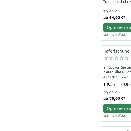
Trachtenschuhe 
79,99 €
ab
64,90 €
*
Optionen a
German Wear
Haferlschuhe 
Entdecken Sie un
bieten diese Sch
außerdem zwei S
Fußbekleidung m
1 Paar | 79,99
Perfekt zu Trach
Mit ihrem elegan
99,99 €
Sie Ihre Garderob
ab
79,99 €
*
Optionen a
German Wear