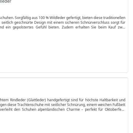
dleder
uhen. Sorgfältig aus 100 % Wildleder gefertigt, bieten diese traditionellen
seitlich geschnürte Design mit einem sicheren Schnürverschluss sorgt für
nd ein gepolstertes Gefühl bieten. Zudem erhalten Sie beim Kauf zwei
nieren diese Schuhe zeitlosen Stil mit praktischer Funktionalität.
rfen für den modernen Mann, der traditionelle Tracht und anspruchsvolle
ere Schuhe eine perfekte Kombination aus Stil und Haltbarkeit. Shoppen Sie
bsatzschuhe zu erleben.
htem Rindleder (Glattleder) handgefertigt sind für höchste Haltbarkeit und
ugen diese Trachtenschuhe mit seitlicher Schnürung, einem weichen Fußbett
 verleiht den Schuhen alpenländischen Charme – perfekt für Oktoberfest,
hwertigem Leder und einer leichten, aber strapazierfähigen Konstruktion.
ung sie ideal zum Verschenken macht. Ob Sie Ihre Wurzeln feiern oder nach
ugen mit erstklassiger Qualität. Jetzt bestellen und bayerisches Handwerk