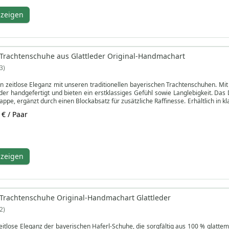
veau erleben!
nzeigen
Trachtenschuhe aus Glattleder Original-Handmachart
3
in zeitlose Eleganz mit unseren traditionellen bayerischen Trachtenschuhen. Mit
 handgefertigt und bieten ein erstklassiges Gefühl sowie Langlebigkeit. Das D
appe, ergänzt durch einen Blockabsatz für zusätzliche Raffinesse. Erhältlich in 
de.
 € / Paar
rgleichlichen Komfort und Sicherheit mit jedem Schritt. Die Lederschuhe sind
erhöht. Perfekt für diejenigen, die die Mischung aus traditioneller deutscher T
rderobe zu bereichern.
nzeigen
Trachtenschuhe Original-Handmachart Glattleder
2
zeitlose Eleganz der bayerischen Haferl-Schuhe, die sorgfältig aus 100 % glattem