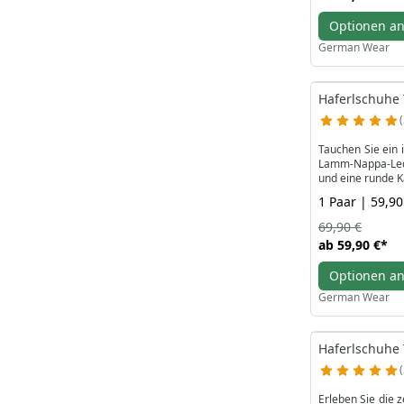
auf höchstem Ni
Optionen a
German Wear
Haferlschuhe 
Tauchen Sie ein 
Lamm-Nappa-Leder
und eine runde K
traditioneller Mo
1 Paar | 59,90
Erleben Sie unve
69,90 €
Praktikabilität 
ab
59,90 €
*
Wahl, um Ihre Ga
Optionen a
German Wear
Haferlschuhe 
Erleben Sie die 