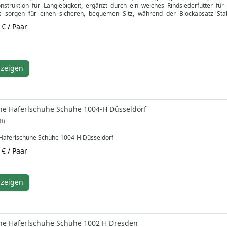
nstruktion für Langlebigkeit, ergänzt durch ein weiches Rindslederfutter fü
s sorgen für einen sicheren, bequemen Sitz, während der Blockabsatz Stabi
Schuhe ideal für traditionelle Mode und Trachten.
 € / Paar
Ihre Garderobe mit diesen eleganten Haferl-Schuhen, die klassisches Design 
 Alltagsoutfit aufwerten möchten, diese echten Kalbslederschuhe sind eine vielse
 Sie in unvergleichlichem Stil und Tradition ein.
nzeigen
he Haferlschuhe Schuhe 1004-H Düsseldorf
0
Haferlschuhe Schuhe 1004-H Düsseldorf
 € / Paar
nzeigen
he Haferlschuhe Schuhe 1002 H Dresden