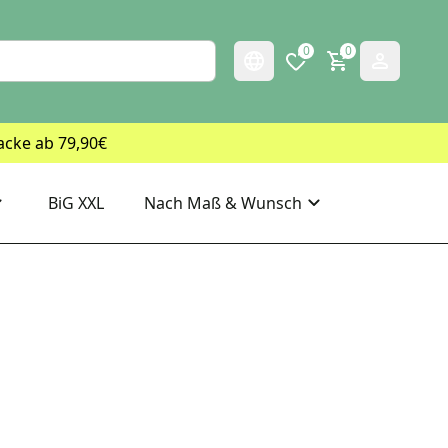
0
0
acke ab 79,90€
BiG XXL
Nach Maß & Wunsch