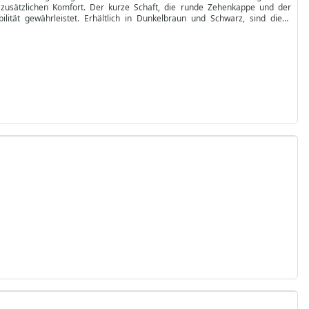
r zusätzlichen Komfort. Der kurze Schaft, die runde Zehenkappe und der
lität gewährleistet. Erhältlich in Dunkelbraun und Schwarz, sind diese
mit modernem Komfort vereinen. Ob Sie sich für einen besonderen Anlass
itige Ergänzung. Entdecken Sie das perfekte Paar für sich – kaufen Sie jetzt