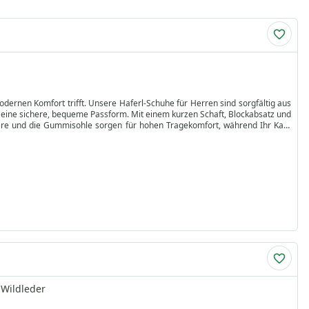
dernen Komfort trifft. Unsere Haferl-Schuhe für Herren sind sorgfältig aus
 eine sichere, bequeme Passform. Mit einem kurzen Schaft, Blockabsatz und
nere und die Gummisohle sorgen für hohen Tragekomfort, während Ihr Kauf
gkeit.
uhe authentische deutsche Mode. Verpassen Sie nicht die Gelegenheit—kaufen
eben. Bestellen Sie jetzt und treten Sie in ein Stück bayerisches Erbe ein!
Wildleder