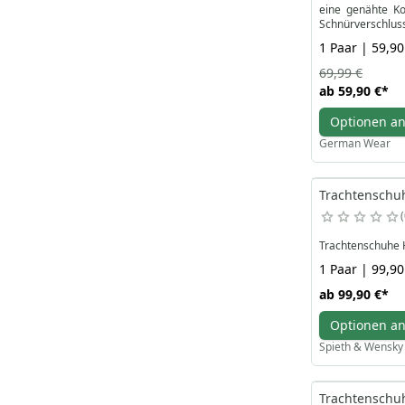
eine genähte Ko
Schnürverschlus
handgefertigten 
1 Paar | 59,90
Bereichern Sie 
69,99 €
kleiden oder Ihr
ab
59,90 €
*
online und treten
Optionen a
German Wear
Trachtenschu
Trachtenschuhe 
1 Paar | 99,90
ab
99,90 €
*
Optionen a
Spieth & Wensky
Trachtenschu