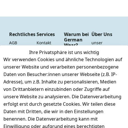
Rechtliches
Services
Warum bei
Über Uns
German
AGB
Kontakt
unser 
Wear?
YouTube-
Impressum
Registrieren
Ihre Privatsphäre ist uns wichtig
Dauer 
Kanal
Wir verwenden Cookies und ähnliche Technologien auf
Datenschutze
Versand & 
Tiefpreisgara
unsere 
unserer Website und verarbeiten personenbezogene
rklärung
Versandkoste
ntie*
Facebook-
n
Daten von Besucher:innen unserer Webseite (z.B. IP-
Barrierefreihe
Express-24h-
Seite
Adresse), um z.B. Inhalte zu personalisieren, Medien
itserklärung
Retoure & 
Versand
unsere 
von Drittanbietern einzubinden oder Zugriffe auf
Rücksendung
Widerrufsrec
 24/7 aktueller 
Damen & 
unsere Website zu analysieren. Die Datenverarbeitung
ht
Rücksendeeti
Warenbestan
Herren 
erfolgt erst durch gesetzte Cookies. Wir teilen diese
kett drucken 
d
Größentabelle
Daten mit Dritten, die wir in den Einstellungen
(Inland)
 + 95% aus 
Vertrag
unsere 
benennen. Die Datenverarbeitung kann mit
FAQs - Häufig 
eigener 
widerrufen
Gutscheine & 
Einwilligung oder aufgrund eines berechtigten
gestellte 
Herstellung