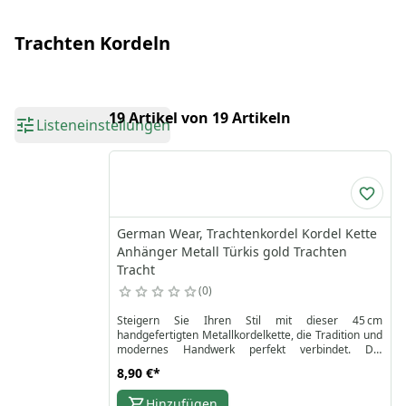
Trachten Kordeln
19 Artikel von 19 Artikeln
Listeneinstellungen
German Wear, Trachtenkordel Kordel Kette
Anhänger Metall Türkis gold Trachten
Tracht
0
Steigern Sie Ihren Stil mit dieser 45 cm
handgefertigten Metallkordelkette, die Tradition und
modernes Handwerk perfekt verbindet. Die
gedrehte, zweifarbige Kordel glänzt wunderschön
8,90 €
*
und ist ideal für Herren-Traditionsschmuck und
deutsche Trachten. Hergestellt aus hochwertigem
Hinzufügen