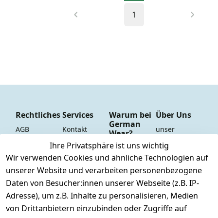
1
Rechtliches
Services
Warum bei
Über Uns
German
AGB
Kontakt
unser 
Wear?
YouTube-
Impressum
Registrieren
Ihre Privatsphäre ist uns wichtig
Dauer 
Kanal
Wir verwenden Cookies und ähnliche Technologien auf
Datenschutze
Versand & 
Tiefpreisgara
unsere 
unserer Website und verarbeiten personenbezogene
rklärung
Versandkoste
ntie*
Facebook-
n
Daten von Besucher:innen unserer Webseite (z.B. IP-
Barrierefreihe
Express-24h-
Seite
Adresse), um z.B. Inhalte zu personalisieren, Medien
itserklärung
Retoure & 
Versand
unsere 
von Drittanbietern einzubinden oder Zugriffe auf
Rücksendung
Widerrufsrec
 24/7 aktueller 
Damen & 