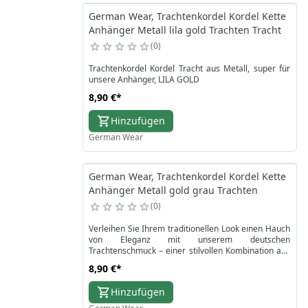
Kordelkette online und bestellen Sie noch heute die
Dirndl-Kordelkette, um ein authentisches Accessoire
German Wear, Trachtenkordel Kordel Kette
zu erhalten, das den Geist der Tradition einfängt.
Anhänger Metall lila gold Trachten Tracht
0
Trachtenkordel Kordel Tracht aus Metall, super für
unsere Anhänger, LILA GOLD
8,90 €
*
Hinzufügen
German Wear
German Wear, Trachtenkordel Kordel Kette
Anhänger Metall gold grau Trachten
0
Verleihen Sie Ihrem traditionellen Look einen Hauch
von Eleganz mit unserem deutschen
Trachtenschmuck – einer stilvollen Kombination aus
Handwerkskunst und Tradition. Diese traditionelle
8,90 €
*
Kordelkette besteht aus einer gedrehten
Metallkordel in edlen Gold- und Grautönen und
Hinzufügen
verleiht jedem traditionellen Trachtenhalsband oder
bayerischen Halsband einen eleganten Glanz. Ob als