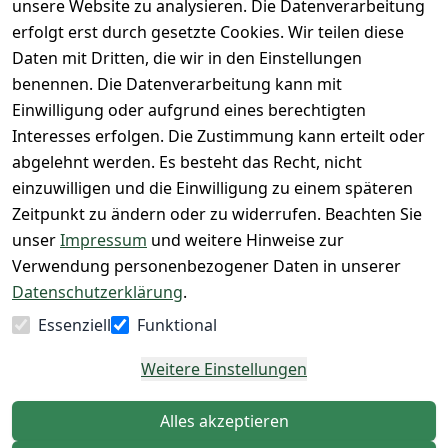
unsere Website zu analysieren. Die Datenverarbeitung
ht
Rücksendeeti
Warenbestan
Herren 
erfolgt erst durch gesetzte Cookies. Wir teilen diese
kett drucken 
d
Größentabelle
Daten mit Dritten, die wir in den Einstellungen
(Inland)
 + 95% aus 
Vertrag
unsere 
benennen. Die Datenverarbeitung kann mit
FAQs - Häufig 
eigener 
widerrufen
Gutscheine & 
Einwilligung oder aufgrund eines berechtigten
gestellte 
Herstellung
SALE
Interesses erfolgen. Die Zustimmung kann erteilt oder
Fragen
 + 60 Jahre 
Whatsapp Nr.: 
abgelehnt werden. Es besteht das Recht, nicht
Konfektionsgr
Geschäftserfa
+49511676950
einzuwilligen und die Einwilligung zu einem späteren
ößen
hrung
14
Zeitpunkt zu ändern oder zu widerrufen. Beachten Sie
Lagerverkauf 
Lagerverkauf: 
unser
Impressum
und weitere Hinweise zur
- unser Laden 
Ikarusallee 
Verwendung personenbezogener Daten in unserer
in Hannover
13, 30179 
Datenschutzerklärung
.
Hannover
Essenziell
Funktional
Kontaktieren
Weitere Einstellungen
Alles akzeptieren