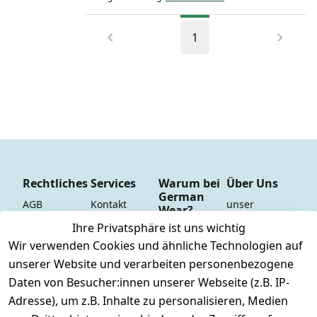
1
Rechtliches
Services
Warum bei
Über Uns
German
AGB
Kontakt
unser 
Wear?
YouTube-
Impressum
Registrieren
Ihre Privatsphäre ist uns wichtig
Dauer 
Kanal
Wir verwenden Cookies und ähnliche Technologien auf
Datenschutze
Versand & 
Tiefpreisgara
unsere 
unserer Website und verarbeiten personenbezogene
rklärung
Versandkoste
ntie*
Facebook-
n
Daten von Besucher:innen unserer Webseite (z.B. IP-
Barrierefreihe
Express-24h-
Seite
Adresse), um z.B. Inhalte zu personalisieren, Medien
itserklärung
Retoure & 
Versand
unsere 