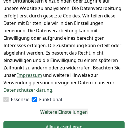
von Drittanbietern einzubinden oder Zugriffe auf
Rücksendung
Widerrufsrec
 24/7 aktueller 
Damen & 
unsere Website zu analysieren. Die Datenverarbeitung
ht
Rücksendeeti
Warenbestan
Herren 
erfolgt erst durch gesetzte Cookies. Wir teilen diese
kett drucken 
d
Größentabelle
Daten mit Dritten, die wir in den Einstellungen
(Inland)
 + 95% aus 
Vertrag
unsere 
benennen. Die Datenverarbeitung kann mit
FAQs - Häufig 
eigener 
widerrufen
Gutscheine & 
Einwilligung oder aufgrund eines berechtigten
gestellte 
Herstellung
SALE
Interesses erfolgen. Die Zustimmung kann erteilt oder
Fragen
 + 60 Jahre 
Whatsapp Nr.: 
abgelehnt werden. Es besteht das Recht, nicht
Konfektionsgr
Geschäftserfa
+49511676950
einzuwilligen und die Einwilligung zu einem späteren
ößen
hrung
14
Zeitpunkt zu ändern oder zu widerrufen. Beachten Sie
Lagerverkauf 
Lagerverkauf: 
unser
Impressum
und weitere Hinweise zur
- unser Laden 
Ikarusallee 
Verwendung personenbezogener Daten in unserer
in Hannover
13, 30179 
Datenschutzerklärung
.
Hannover
Essenziell
Funktional
Kontaktieren
Weitere Einstellungen
Alles akzeptieren