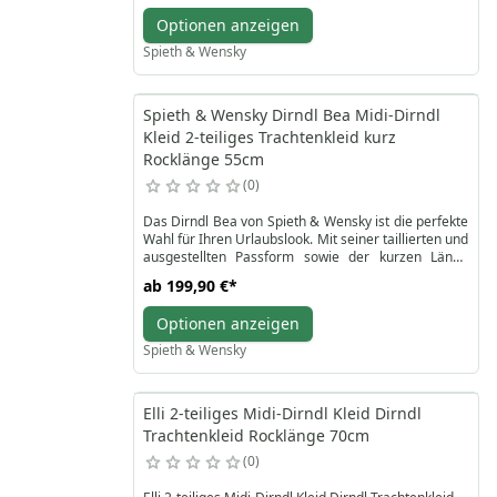
Optionen anzeigen
Spieth & Wensky
Spieth & Wensky Dirndl Bea Midi-Dirndl
Kleid 2-teiliges Trachtenkleid kurz
Rocklänge 55cm
0
Das Dirndl Bea von Spieth & Wensky ist die perfekte
Wahl für Ihren Urlaubslook. Mit seiner taillierten und
ausgestellten Passform sowie der kurzen Länge
bietet das Dirndl Bea ein verspieltes und feminines
ab
199,90 €
*
Design, das durch ein elegantes Allover-Muster
hervorgehoben wird. Die glänzende Schürze und der
Optionen anzeigen
herzförmige Ausschnitt des Dirndl Bea runden das
Design ab und verleihen ihm eine festliche Note. Für
Spieth & Wensky
ein herbstliches Outfit lässt sich das Dirndl Bea ideal
mit schicken Pumps kombinieren. Mit einer
Rocklänge von 55 cm ist das Dirndl Bea nicht nur ein
Elli 2-teiliges Midi-Dirndl Kleid Dirndl
Hingucker bei jedem Anlass, sondern verspricht
auch einen komfortablen Tragekomfort. Entdecken
Trachtenkleid Rocklänge 70cm
Sie die Eleganz und den Charme des Dirndl Bea für
0
ein unvergessliches Outfit.