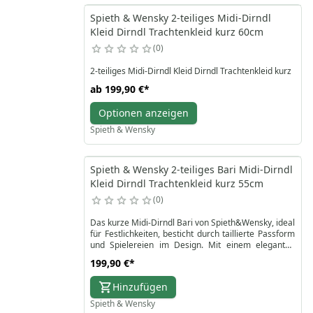
Spieth & Wensky 2-teiliges Midi-Dirndl
Kleid Dirndl Trachtenkleid kurz 60cm
0
2-teiliges Midi-Dirndl Kleid Dirndl Trachtenkleid kurz
ab
199,90 €
*
Optionen anzeigen
Spieth & Wensky
Spieth & Wensky 2-teiliges Bari Midi-Dirndl
Kleid Dirndl Trachtenkleid kurz 55cm
0
Das kurze Midi-Dirndl Bari von Spieth&Wensky, ideal
für Festlichkeiten, besticht durch taillierte Passform
und Spielereien im Design. Mit einem eleganten
Muster und glänzender Schürze, betont durch einen
199,90 €
*
Herzausschnitt, ist es perfekt für herbstliche Events.
Rocklänge: 55 cm.
Hinzufügen
Spieth & Wensky