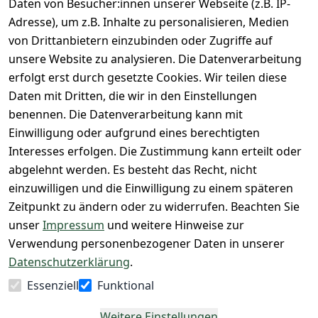
n
Daten von Besucher:innen unserer Webseite (z.B. IP-
Barrierefreihe
Express-24h-
Seite
Adresse), um z.B. Inhalte zu personalisieren, Medien
itserklärung
Retoure & 
Versand
unsere 
von Drittanbietern einzubinden oder Zugriffe auf
Rücksendung
Widerrufsrec
 24/7 aktueller 
Damen & 
unsere Website zu analysieren. Die Datenverarbeitung
ht
Rücksendeeti
Warenbestan
Herren 
erfolgt erst durch gesetzte Cookies. Wir teilen diese
kett drucken 
d
Größentabelle
Daten mit Dritten, die wir in den Einstellungen
(Inland)
 + 95% aus 
Vertrag
unsere 
benennen. Die Datenverarbeitung kann mit
FAQs - Häufig 
eigener 
widerrufen
Gutscheine & 
Einwilligung oder aufgrund eines berechtigten
gestellte 
Herstellung
SALE
Interesses erfolgen. Die Zustimmung kann erteilt oder
Fragen
 + 60 Jahre 
Whatsapp Nr.: 
abgelehnt werden. Es besteht das Recht, nicht
Konfektionsgr
Geschäftserfa
+49511676950
einzuwilligen und die Einwilligung zu einem späteren
ößen
hrung
14
Zeitpunkt zu ändern oder zu widerrufen. Beachten Sie
Lagerverkauf 
Lagerverkauf: 
unser
Impressum
und weitere Hinweise zur
- unser Laden 
Ikarusallee 
Verwendung personenbezogener Daten in unserer
in Hannover
13, 30179 
Datenschutzerklärung
.
Hannover
Essenziell
Funktional
Kontaktieren
Weitere Einstellungen