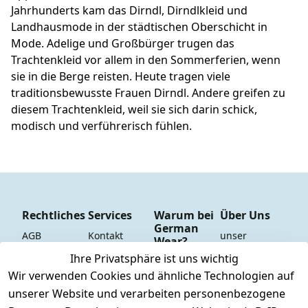
Jahrhunderts kam das Dirndl, Dirndlkleid und
Landhausmode in der städtischen Oberschicht in
Mode. Adelige und Großbürger trugen das
Trachtenkleid vor allem in den Sommerferien, wenn
sie in die Berge reisten. Heute tragen viele
traditionsbewusste Frauen Dirndl. Andere greifen zu
diesem Trachtenkleid, weil sie sich darin schick,
modisch und verführerisch fühlen.
Rechtliches
Services
Warum bei
Über Uns
German
AGB
Kontakt
unser 
Wear?
YouTube-
Impressum
Registrieren
Ihre Privatsphäre ist uns wichtig
Dauer 
Kanal
Wir verwenden Cookies und ähnliche Technologien auf
Datenschutze
Versand & 
Tiefpreisgara
unsere 
unserer Website und verarbeiten personenbezogene
rklärung
Versandkoste
ntie*
Facebook-