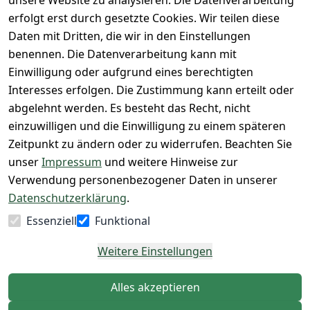
unsere Website zu analysieren. Die Datenverarbeitung
ht
Rücksendeeti
Warenbestan
Herren 
erfolgt erst durch gesetzte Cookies. Wir teilen diese
kett drucken 
d
Größentabelle
Daten mit Dritten, die wir in den Einstellungen
(Inland)
 + 95% aus 
Vertrag
unsere 
benennen. Die Datenverarbeitung kann mit
FAQs - Häufig 
eigener 
widerrufen
Gutscheine & 
Einwilligung oder aufgrund eines berechtigten
gestellte 
Herstellung
SALE
Interesses erfolgen. Die Zustimmung kann erteilt oder
Fragen
 + 60 Jahre 
Whatsapp Nr.: 
abgelehnt werden. Es besteht das Recht, nicht
Konfektionsgr
Geschäftserfa
+49511676950
einzuwilligen und die Einwilligung zu einem späteren
ößen
hrung
14
Zeitpunkt zu ändern oder zu widerrufen. Beachten Sie
Lagerverkauf 
Lagerverkauf: 
unser
Impressum
und weitere Hinweise zur
- unser Laden 
Ikarusallee 
Verwendung personenbezogener Daten in unserer
in Hannover
13, 30179 
Datenschutzerklärung
.
Hannover
Essenziell
Funktional
Kontaktieren
Weitere Einstellungen
Alles akzeptieren