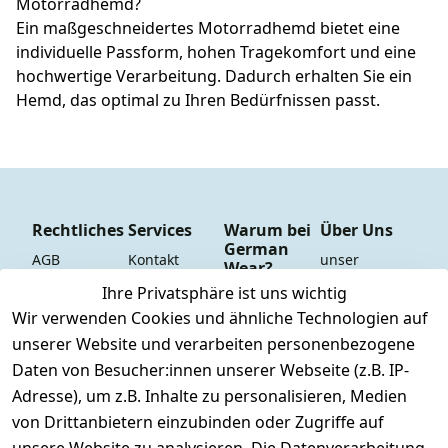
Motorradhemd?
Ein maßgeschneidertes Motorradhemd bietet eine
individuelle Passform, hohen Tragekomfort und eine
hochwertige Verarbeitung. Dadurch erhalten Sie ein
Hemd, das optimal zu Ihren Bedürfnissen passt.
Rechtliches
Services
Warum bei
Über Uns
German
AGB
Kontakt
unser 
Wear?
YouTube-
Impressum
Registrieren
Ihre Privatsphäre ist uns wichtig
Dauer 
Kanal
Wir verwenden Cookies und ähnliche Technologien auf
Datenschutze
Versand & 
Tiefpreisgara
unsere 
unserer Website und verarbeiten personenbezogene
rklärung
Versandkoste
ntie*
Facebook-
n
Daten von Besucher:innen unserer Webseite (z.B. IP-
Barrierefreihe
Express-24h-
Seite
Adresse), um z.B. Inhalte zu personalisieren, Medien
itserklärung
Retoure & 
Versand
unsere 
von Drittanbietern einzubinden oder Zugriffe auf
Rücksendung
Widerrufsrec
 24/7 aktueller 
Damen & 