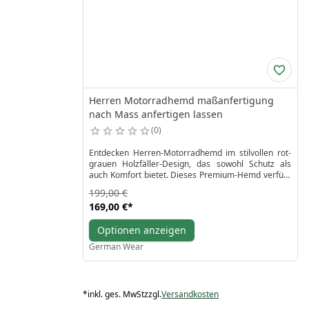
Herren Motorradhemd maßanfertigung
nach Mass anfertigen lassen
0
Entdecken Herren-Motorradhemd im stilvollen rot-
grauen Holzfäller-Design, das sowohl Schutz als
auch Komfort bietet. Dieses Premium-Hemd verfügt
über eine langlebige 3-Lagen-Konstruktion: eine
199,00 €
weiche Außenschicht aus 100 % Baumwolle, eine
169,00 €
*
mittlere Schicht aus hochfesten Aramidfasern und
ein atmungsaktives Polyester-Netzfutter. Mit
Optionen anzeigen
getesteten Protektoren für Arme, Brust, Schultern
und Rücken sowie DuPont™ Kevlar-Verstärkungen in
German Wear
wichtigen Aufprallbereichen bietet es zuverlässigen
Panzerschutz, ohne auf Stil oder Bewegungsfreiheit
zu verzichten.
*
inkl. ges. MwSt
zzgl.
Versandkosten
Das Hemd wurde unter Berücksichtigung der
menschlichen Physiologie entwickelt und liegt eng