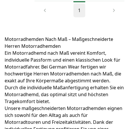
an, ist aber dennoch atmungsaktiv und
feuchtigkeitsableitend, damit Sie sich auch auf
1
langen Fahrten wohl fühlen. Die verstellbaren
Klettverschlüsse an den Ärmelbündchen halten den
Wind ab, während der durchgehende Reißverschluss
und die Druckknöpfe für einen sicheren Verschluss
sorgen. Herausnehmbare CE-Protektoren sorgen für
zusätzliche Vielseitigkeit und machen diese
Motorradhemden Nach Maß – Maßgeschneiderte
deutsche Premium-Motorradbekleidung zur ersten
Herren Motorradhemden
Wahl für Fahrer, die Wert auf Sicherheit, Haltbarkeit
und Komfort legen. Kaufen Sie jetzt und fahren Sie
Ein Motorradhemd nach Maß vereint Komfort,
selbstbewusst mit einem für die Straße entwickelten
individuelle Passform und einen klassischen Look für
Schutz.
Motorradfahrer. Bei German Wear fertigen wir
hochwertige Herren Motorradhemden nach Maß, die
exakt auf Ihre Körpermaße abgestimmt werden.
Durch die individuelle Maßanfertigung erhalten Sie ein
Motorradhemd, das optimal sitzt und höchsten
Tragekomfort bietet.
Unsere maßgeschneiderten Motorradhemden eignen
sich sowohl für den Alltag als auch für
Motorradtouren und Freizeitaktivitäten. Dank der