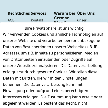
Rechtliches
Services
Warum bei
Über Uns
German
AGB
Kontakt
unser 
Wear?
YouTube-
Impressum
Registrieren
Ihre Privatsphäre ist uns wichtig
Dauer 
Kanal
Wir verwenden Cookies und ähnliche Technologien auf
Datenschutze
Versand & 
Tiefpreisgara
unsere 
unserer Website und verarbeiten personenbezogene
rklärung
Versandkoste
ntie*
Facebook-
Daten von Besucher:innen unserer Webseite (z.B. IP-
n
Barrierefreihe
Express-24h-
Seite
Adresse), um z.B. Inhalte zu personalisieren, Medien
itserklärung
Retoure & 
Versand
unsere 
von Drittanbietern einzubinden oder Zugriffe auf
Rücksendung
Widerrufsrec
 24/7 aktueller 
Damen & 
unsere Website zu analysieren. Die Datenverarbeitung
ht
Rücksendeeti
Warenbestan
Herren 
erfolgt erst durch gesetzte Cookies. Wir teilen diese
kett drucken 
d
Größentabelle
Daten mit Dritten, die wir in den Einstellungen
(Inland)
 + 95% aus 
Vertrag
unsere 
benennen. Die Datenverarbeitung kann mit
FAQs - Häufig 
eigener 
widerrufen
Gutscheine & 
Einwilligung oder aufgrund eines berechtigten
gestellte 
Herstellung
SALE
Interesses erfolgen. Die Zustimmung kann erteilt oder
Fragen
 + 60 Jahre 
Whatsapp Nr.: 
abgelehnt werden. Es besteht das Recht, nicht
Konfektionsgr
Geschäftserfa
+49511676950