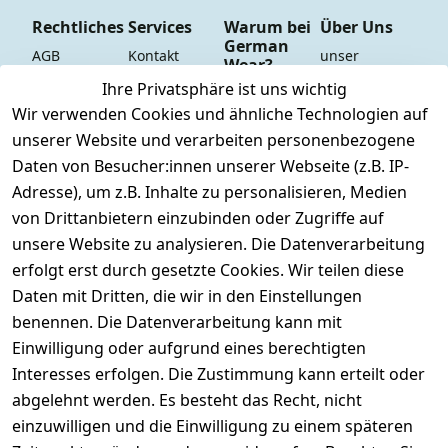
Rechtliches
Services
Warum bei
Über Uns
German
AGB
Kontakt
unser 
Wear?
YouTube-
Impressum
Registrieren
Ihre Privatsphäre ist uns wichtig
Dauer 
Kanal
Wir verwenden Cookies und ähnliche Technologien auf
Datenschutze
Versand & 
Tiefpreisgara
unsere 
unserer Website und verarbeiten personenbezogene
rklärung
Versandkoste
ntie*
Facebook-
Daten von Besucher:innen unserer Webseite (z.B. IP-
n
Barrierefreihe
Express-24h-
Seite
Adresse), um z.B. Inhalte zu personalisieren, Medien
itserklärung
Retoure & 
Versand
unsere 
von Drittanbietern einzubinden oder Zugriffe auf
Rücksendung
Widerrufsrec
 24/7 aktueller 
Damen & 
unsere Website zu analysieren. Die Datenverarbeitung
ht
Rücksendeeti
Warenbestan
Herren 
erfolgt erst durch gesetzte Cookies. Wir teilen diese
kett drucken 
d
Größentabelle
Daten mit Dritten, die wir in den Einstellungen
(Inland)
 + 95% aus 
Vertrag
unsere 
benennen. Die Datenverarbeitung kann mit
FAQs - Häufig 
eigener 
widerrufen
Gutscheine & 
Einwilligung oder aufgrund eines berechtigten
gestellte 
Herstellung
SALE
Interesses erfolgen. Die Zustimmung kann erteilt oder
Fragen
 + 60 Jahre 
Whatsapp Nr.: 
abgelehnt werden. Es besteht das Recht, nicht
Konfektionsgr
Geschäftserfa
+49511676950
einzuwilligen und die Einwilligung zu einem späteren
ößen
hrung
14