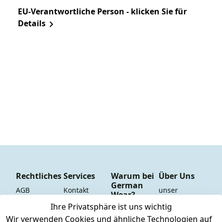
EU-Verantwortliche Person - klicken Sie für
Details
Rechtliches
Services
Warum bei
Über Uns
German
AGB
Kontakt
unser 
Wear?
YouTube-
Impressum
Registrieren
Ihre Privatsphäre ist uns wichtig
Dauer 
Kanal
Wir verwenden Cookies und ähnliche Technologien auf
Datenschutze
Versand & 
Tiefpreisgara