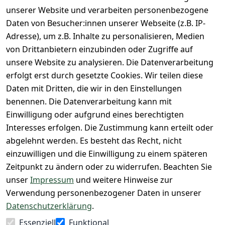
unsere 
unserer Website und verarbeiten personenbezogene
rklärung
Versandkoste
ntie*
Facebook-
Daten von Besucher:innen unserer Webseite (z.B. IP-
n
Barrierefreihe
Express-24h-
Seite
Adresse), um z.B. Inhalte zu personalisieren, Medien
itserklärung
Retoure & 
Versand
unsere 
von Drittanbietern einzubinden oder Zugriffe auf
Rücksendung
Widerrufsrec
 24/7 aktueller 
Damen & 
unsere Website zu analysieren. Die Datenverarbeitung
ht
Rücksendeeti
Warenbestan
Herren 
erfolgt erst durch gesetzte Cookies. Wir teilen diese
kett drucken 
d
Größentabelle
Daten mit Dritten, die wir in den Einstellungen
(Inland)
 + 95% aus 
Vertrag
unsere 
benennen. Die Datenverarbeitung kann mit
FAQs - Häufig 
eigener 
widerrufen
Gutscheine & 
Einwilligung oder aufgrund eines berechtigten
gestellte 
Herstellung
SALE
Interesses erfolgen. Die Zustimmung kann erteilt oder
Fragen
 + 60 Jahre 
Whatsapp Nr.: 
abgelehnt werden. Es besteht das Recht, nicht
Konfektionsgr
Geschäftserfa
+49511676950
einzuwilligen und die Einwilligung zu einem späteren
ößen
hrung
14
Zeitpunkt zu ändern oder zu widerrufen. Beachten Sie
Lagerverkauf 
Lagerverkauf: 
unser
Impressum
und weitere Hinweise zur
- unser Laden 
Ikarusallee 
Verwendung personenbezogener Daten in unserer
in Hannover
13, 30179 
Datenschutzerklärung
.
Hannover
Essenziell
Funktional