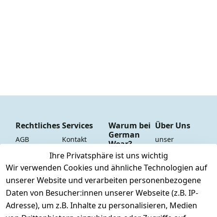
Rechtliches
Services
Warum bei
Über Uns
German
AGB
Kontakt
unser 
Wear?
YouTube-
Impressum
Registrieren
Ihre Privatsphäre ist uns wichtig
Dauer 
Kanal
Wir verwenden Cookies und ähnliche Technologien auf
Datenschutze
Versand & 
Tiefpreisgara
unsere 
unserer Website und verarbeiten personenbezogene
rklärung
Versandkoste
ntie*
Facebook-
Daten von Besucher:innen unserer Webseite (z.B. IP-
n
Barrierefreihe
Express-24h-
Seite
Adresse), um z.B. Inhalte zu personalisieren, Medien
itserklärung
Retoure & 
Versand
unsere 