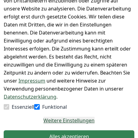
von Drittanbietern einzubinden oder Zugriffe auf
Rücksendung
Widerrufsrec
 24/7 aktueller 
Damen & 
unsere Website zu analysieren. Die Datenverarbeitung
ht
Rücksendeeti
Warenbestan
Herren 
erfolgt erst durch gesetzte Cookies. Wir teilen diese
kett drucken 
d
Größentabelle
Daten mit Dritten, die wir in den Einstellungen
(Inland)
 + 95% aus 
Vertrag
unsere 
benennen. Die Datenverarbeitung kann mit
FAQs - Häufig 
eigener 
widerrufen
Gutscheine & 
Einwilligung oder aufgrund eines berechtigten
gestellte 
Herstellung
SALE
Interesses erfolgen. Die Zustimmung kann erteilt oder
Fragen
 + 60 Jahre 
Whatsapp Nr.: 
abgelehnt werden. Es besteht das Recht, nicht
Konfektionsgr
Geschäftserfa
+49511676950
einzuwilligen und die Einwilligung zu einem späteren
ößen
hrung
14
Zeitpunkt zu ändern oder zu widerrufen. Beachten Sie
Lagerverkauf 
Lagerverkauf: 
unser
Impressum
und weitere Hinweise zur
- unser Laden 
Ikarusallee 
Verwendung personenbezogener Daten in unserer
in Hannover
13, 30179 
Datenschutzerklärung
.
Hannover
Essenziell
Funktional
Kontaktieren
Weitere Einstellungen
Alles akzeptieren