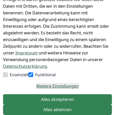
kett drucken 
d
Größentabelle
Daten mit Dritten, die wir in den Einstellungen
(Inland)
 + 95% aus 
Vertrag
unsere 
benennen. Die Datenverarbeitung kann mit
FAQs - Häufig 
eigener 
widerrufen
Gutscheine & 
Einwilligung oder aufgrund eines berechtigten
gestellte 
Herstellung
SALE
Interesses erfolgen. Die Zustimmung kann erteilt oder
Fragen
 + 60 Jahre 
Whatsapp Nr.: 
abgelehnt werden. Es besteht das Recht, nicht
Konfektionsgr
Geschäftserfa
+49511676950
einzuwilligen und die Einwilligung zu einem späteren
ößen
hrung
14
Zeitpunkt zu ändern oder zu widerrufen. Beachten Sie
Lagerverkauf 
Lagerverkauf: 
unser
Impressum
und weitere Hinweise zur
- unser Laden 
Ikarusallee 
Verwendung personenbezogener Daten in unserer
in Hannover
13, 30179 
Datenschutzerklärung
.
Hannover
Essenziell
Funktional
Kontaktieren
Weitere Einstellungen
Alles akzeptieren
Alles ablehnen