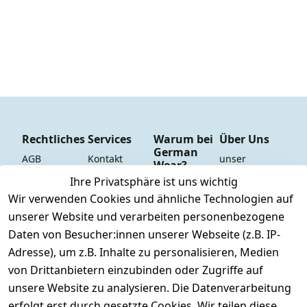
Rechtliches
Services
Warum bei
Über Uns
German
AGB
Kontakt
unser 
Wear?
YouTube-
Impressum
Registrieren
Ihre Privatsphäre ist uns wichtig
Dauer 
Kanal
Wir verwenden Cookies und ähnliche Technologien auf
Datenschutze
Versand & 
Tiefpreisgara
unsere 
unserer Website und verarbeiten personenbezogene
rklärung
Versandkoste
ntie*
Facebook-
Daten von Besucher:innen unserer Webseite (z.B. IP-
n
Barrierefreihe
Express-24h-
Seite
Adresse), um z.B. Inhalte zu personalisieren, Medien
itserklärung
Retoure & 
Versand
unsere 
von Drittanbietern einzubinden oder Zugriffe auf
Rücksendung
Widerrufsrec
 24/7 aktueller 
Damen & 
unsere Website zu analysieren. Die Datenverarbeitung
ht
Rücksendeeti
Warenbestan
Herren 
erfolgt erst durch gesetzte Cookies. Wir teilen diese