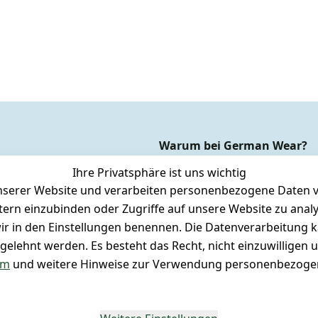
Warum bei German Wear?
Dauer Tiefpreisgarantie*
Ihre Privatsphäre ist uns wichtig
Express-24h-Versand
serer Website und verarbeiten personenbezogene Daten vo
etern einzubinden oder Zugriffe auf unsere Website zu anal
rsandkosten
 24/7 aktueller Warenbestand
e wir in den Einstellungen benennen. Die Datenverarbeitung 
cksendung
 + 95% aus eigener Herstellung
gelehnt werden. Es besteht das Recht, nicht einzuwilligen 
ett drucken (Inland)
 + 60 Jahre Geschäftserfahrung
um
und weitere Hinweise zur Verwendung personenbezogen
gestellte Fragen
rößen
- unser Laden in Hannover