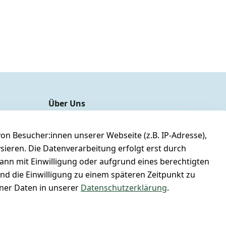
Über Uns
unser YouTube-Kanal
unsere Facebook-Seite
n Besucher:innen unserer Webseite (z.B. IP-Adresse),
ysieren. Die Datenverarbeitung erfolgt erst durch
unsere Damen & Herren Größentabelle
kann mit Einwilligung oder aufgrund eines berechtigten
unsere Gutscheine & SALE
und die Einwilligung zu einem späteren Zeitpunkt zu
Whatsapp Nr.: +4951167695014
er Daten in unserer
Datenschutzerklärung
.
Lagerverkauf: Ikarusallee 13, 30179 Hannover
Kontaktieren