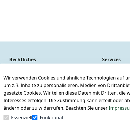
Rechtliches
Services
AGB
Kontakt
Impressum
Registrieren
Wir verwenden Cookies und ähnliche Technologien auf un
um z.B. Inhalte zu personalisieren, Medien von Drittanbi
Datenschutzerklärung
Versand & Ve
gesetzte Cookies. Wir teilen diese Daten mit Dritten, di
Barrierefreiheitserklärung
Retoure & Rü
Interesses erfolgen. Die Zustimmung kann erteilt oder ab
Widerrufsrecht
Rücksendeetik
ändern oder zu widerrufen. Beachten Sie unser
Impress
FAQs - Häufig 
Essenziell
Funktional
Vertrag widerrufen
Konfektionsg
Lagerverkauf 