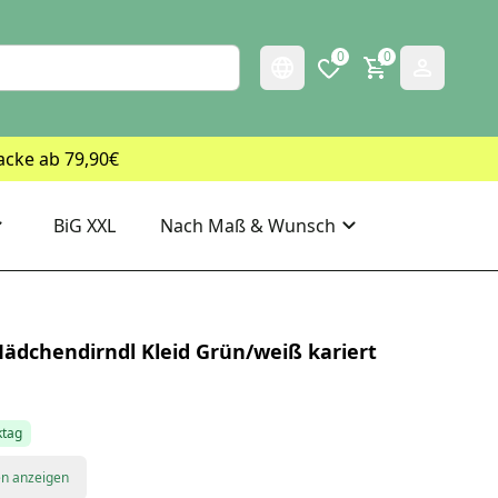
0
0
acke ab 79,90€
BiG XXL
Nach Maß & Wunsch
ädchendirndl Kleid Grün/weiß kariert
ktag
en anzeigen