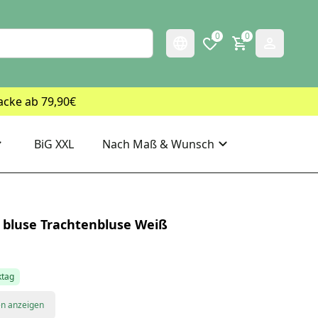
0
0
acke ab 79,90€
BiG XXL
Nach Maß & Wunsch
l bluse Trachtenbluse Weiß
ktag
en anzeigen