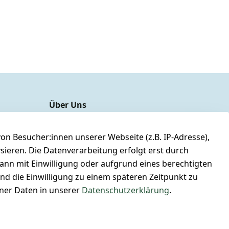
Über Uns
unser YouTube-Kanal
unsere Facebook-Seite
n Besucher:innen unserer Webseite (z.B. IP-Adresse),
ysieren. Die Datenverarbeitung erfolgt erst durch
unsere Damen & Herren Größentabelle
kann mit Einwilligung oder aufgrund eines berechtigten
unsere Gutscheine & SALE
und die Einwilligung zu einem späteren Zeitpunkt zu
Whatsapp Nr.: +4951167695014
er Daten in unserer
Datenschutzerklärung
.
Lagerverkauf: Ikarusallee 13, 30179 Hannover
Kontaktieren