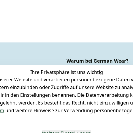
Warum bei German Wear?
Dauer Tiefpreisgarantie*
Ihre Privatsphäre ist uns wichtig
Express-24h-Versand
serer Website und verarbeiten personenbezogene Daten vo
etern einzubinden oder Zugriffe auf unsere Website zu anal
rsandkosten
 24/7 aktueller Warenbestand
e wir in den Einstellungen benennen. Die Datenverarbeitung 
cksendung
 + 95% aus eigener Herstellung
gelehnt werden. Es besteht das Recht, nicht einzuwilligen 
ett drucken (Inland)
 + 60 Jahre Geschäftserfahrung
um
und weitere Hinweise zur Verwendung personenbezogen
gestellte Fragen
rößen
- unser Laden in Hannover