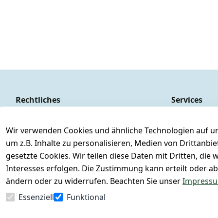
Rechtliches
Services
AGB
Kontakt
Impressum
Registrieren
Wir verwenden Cookies und ähnliche Technologien auf un
um z.B. Inhalte zu personalisieren, Medien von Drittanbi
Datenschutzerklärung
Versand & Ve
gesetzte Cookies. Wir teilen diese Daten mit Dritten, di
Barrierefreiheitserklärung
Retoure & Rü
Interesses erfolgen. Die Zustimmung kann erteilt oder ab
Widerrufsrecht
Rücksendeetik
ändern oder zu widerrufen. Beachten Sie unser
Impress
FAQs - Häufig 
Essenziell
Funktional
Vertrag widerrufen
Konfektionsg
Lagerverkauf 