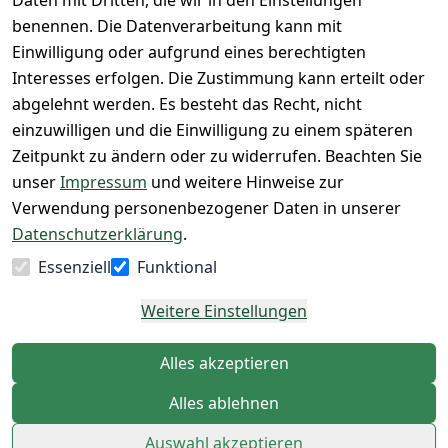
Daten mit Dritten, die wir in den Einstellungen
(Inland)
 + 95% aus 
Vertrag
unsere 
benennen. Die Datenverarbeitung kann mit
FAQs - Häufig 
eigener 
widerrufen
Gutscheine & 
Einwilligung oder aufgrund eines berechtigten
gestellte 
Herstellung
SALE
Interesses erfolgen. Die Zustimmung kann erteilt oder
Fragen
 + 60 Jahre 
Whatsapp Nr.: 
abgelehnt werden. Es besteht das Recht, nicht
Konfektionsgr
Geschäftserfa
+49511676950
einzuwilligen und die Einwilligung zu einem späteren
ößen
hrung
14
Zeitpunkt zu ändern oder zu widerrufen. Beachten Sie
Lagerverkauf 
Lagerverkauf: 
unser
Impressum
und weitere Hinweise zur
- unser Laden 
Ikarusallee 
Verwendung personenbezogener Daten in unserer
in Hannover
13, 30179 
Datenschutzerklärung
.
Hannover
Essenziell
Funktional
Kontaktieren
Weitere Einstellungen
Alles akzeptieren
Alles ablehnen
Auswahl akzeptieren
© German Wear Shop 2026