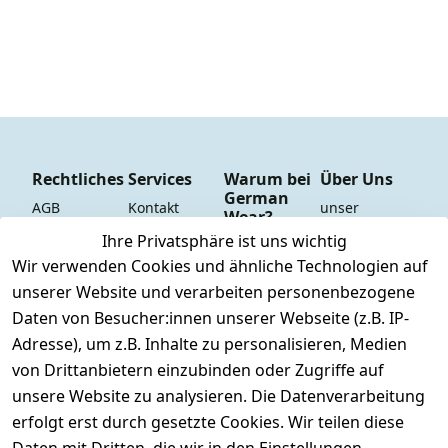
Rechtliches
Services
Warum bei
Über Uns
German
AGB
Kontakt
unser 
Wear?
YouTube-
Impressum
Registrieren
Ihre Privatsphäre ist uns wichtig
Dauer 
Kanal
Wir verwenden Cookies und ähnliche Technologien auf
Datenschutze
Versand & 
Tiefpreisgara
unsere 
unserer Website und verarbeiten personenbezogene
rklärung
Versandkoste
ntie*
Facebook-
Daten von Besucher:innen unserer Webseite (z.B. IP-
n
Barrierefreihe
Express-24h-
Seite
Adresse), um z.B. Inhalte zu personalisieren, Medien
itserklärung
Retoure & 
Versand
unsere 
von Drittanbietern einzubinden oder Zugriffe auf
Rücksendung
Widerrufsrec
 24/7 aktueller 
Damen & 
unsere Website zu analysieren. Die Datenverarbeitung
ht
Rücksendeeti
Warenbestan
Herren 
erfolgt erst durch gesetzte Cookies. Wir teilen diese
kett drucken 
d
Größentabelle