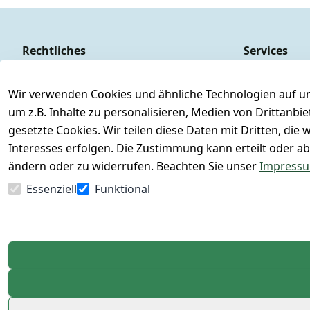
Rechtliches
Services
AGB
Kontakt
Impressum
Registrieren
Wir verwenden Cookies und ähnliche Technologien auf un
um z.B. Inhalte zu personalisieren, Medien von Drittanbi
Datenschutzerklärung
Versand & Ve
gesetzte Cookies. Wir teilen diese Daten mit Dritten, di
Barrierefreiheitserklärung
Retoure & Rü
Interesses erfolgen. Die Zustimmung kann erteilt oder ab
Widerrufsrecht
Rücksendeetik
ändern oder zu widerrufen. Beachten Sie unser
Impress
FAQs - Häufig 
Essenziell
Funktional
Vertrag widerrufen
Konfektionsg
Lagerverkauf 