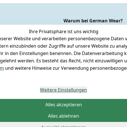
Warum bei German Wear?
Dauer Tiefpreisgarantie*
Ihre Privatsphäre ist uns wichtig
Express-24h-Versand
serer Website und verarbeiten personenbezogene Daten vo
etern einzubinden oder Zugriffe auf unsere Website zu anal
rsandkosten
 24/7 aktueller Warenbestand
e wir in den Einstellungen benennen. Die Datenverarbeitung 
cksendung
 + 95% aus eigener Herstellung
gelehnt werden. Es besteht das Recht, nicht einzuwilligen 
ett drucken (Inland)
 + 60 Jahre Geschäftserfahrung
um
und weitere Hinweise zur Verwendung personenbezogen
gestellte Fragen
rößen
- unser Laden in Hannover
Weitere Einstellungen
Alles akzeptieren
Alles ablehnen