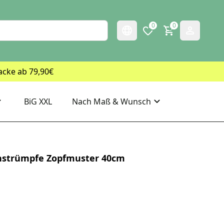
0
0
acke ab 79,90€
BiG XXL
Nach Maß & Wunsch
nstrümpfe Zopfmuster 40cm