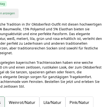
ktag
en anzeigen
che Tradition in Ihr Oktoberfest-Outfit mit diesen hochwertigen
0% Baumwolle, 15% Polyamid und 5% Elasthan bieten sie
ngsaktivität und eine perfekte Passform. Das elegante
r, weiß, meliert, lila, grün und rosa erhältlich ist, verleiht den
 der perfekt zu Lederhosen und anderen traditionellen
rzen, aber traditionsreichen Socken sind sowohl für festliche
eeignet.
ausgelegten bayerischen Trachtensocken haben eine weiche
40 cm und einen zeitlosen, rustikalen Look, der zum Oktoberfest
l ob Sie tanzen, spazieren gehen oder feiern, die
s elegante Design sorgen für ganztägigen Tragekomfort.
rachtenmode vom Feinsten. Bestellen Sie jetzt und erleben Sie
zeitlosen Stil.
s
Weinrot/Natur
Lila/Natur
Pink/Natur