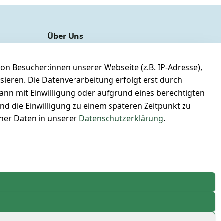
Über Uns
unser YouTube-Kanal
unsere Facebook-Seite
n Besucher:innen unserer Webseite (z.B. IP-Adresse),
ysieren. Die Datenverarbeitung erfolgt erst durch
unsere Damen & Herren Größentabelle
kann mit Einwilligung oder aufgrund eines berechtigten
unsere Gutscheine & SALE
und die Einwilligung zu einem späteren Zeitpunkt zu
Whatsapp Nr.: +4951167695014
er Daten in unserer
Datenschutzerklärung
.
Lagerverkauf: Ikarusallee 13, 30179 Hannover
Kontaktieren