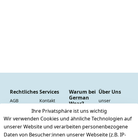
Rechtliches
Services
Warum bei
Über Uns
German
AGB
Kontakt
unser 
Wear?
YouTube-
Impressum
Registrieren
Ihre Privatsphäre ist uns wichtig
Dauer 
Kanal
Wir verwenden Cookies und ähnliche Technologien auf
Datenschutze
Versand & 
Tiefpreisgara
unsere 
unserer Website und verarbeiten personenbezogene
rklärung
Versandkoste
ntie*
Facebook-
Daten von Besucher:innen unserer Webseite (z.B. IP-
n
Barrierefreihe
Express-24h-