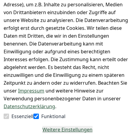
Seite
Adresse), um z.B. Inhalte zu personalisieren, Medien
itserklärung
Retoure & 
Versand
unsere 
von Drittanbietern einzubinden oder Zugriffe auf
Rücksendung
Widerrufsrec
 24/7 aktueller 
Damen & 
unsere Website zu analysieren. Die Datenverarbeitung
ht
Rücksendeeti
Warenbestan
Herren 
erfolgt erst durch gesetzte Cookies. Wir teilen diese
kett drucken 
d
Größentabelle
Daten mit Dritten, die wir in den Einstellungen
(Inland)
 + 95% aus 
Vertrag
unsere 
benennen. Die Datenverarbeitung kann mit
FAQs - Häufig 
eigener 
widerrufen
Gutscheine & 
Einwilligung oder aufgrund eines berechtigten
gestellte 
Herstellung
SALE
Interesses erfolgen. Die Zustimmung kann erteilt oder
Fragen
 + 60 Jahre 
Whatsapp Nr.: 
abgelehnt werden. Es besteht das Recht, nicht
Konfektionsgr
Geschäftserfa
+49511676950
einzuwilligen und die Einwilligung zu einem späteren
ößen
hrung
14
Zeitpunkt zu ändern oder zu widerrufen. Beachten Sie
Lagerverkauf 
Lagerverkauf: 
unser
Impressum
und weitere Hinweise zur
- unser Laden 
Ikarusallee 
Verwendung personenbezogener Daten in unserer
in Hannover
13, 30179 
Datenschutzerklärung
.
Hannover
Essenziell
Funktional
Kontaktieren
Weitere Einstellungen