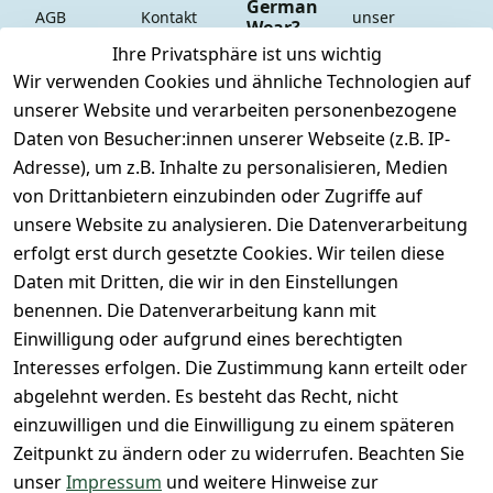
German
AGB
Kontakt
unser 
Wear?
YouTube-
Impressum
Registrieren
Ihre Privatsphäre ist uns wichtig
Dauer 
Kanal
Wir verwenden Cookies und ähnliche Technologien auf
Datenschutze
Versand & 
Tiefpreisgara
unsere 
unserer Website und verarbeiten personenbezogene
rklärung
Versandkoste
ntie*
Facebook-
Daten von Besucher:innen unserer Webseite (z.B. IP-
n
Barrierefreihe
Express-24h-
Seite
Adresse), um z.B. Inhalte zu personalisieren, Medien
itserklärung
Retoure & 
Versand
unsere 
von Drittanbietern einzubinden oder Zugriffe auf
Rücksendung
Widerrufsrec
 24/7 aktueller 
Damen & 
unsere Website zu analysieren. Die Datenverarbeitung
ht
Rücksendeeti
Warenbestan
Herren 
erfolgt erst durch gesetzte Cookies. Wir teilen diese
kett drucken 
d
Größentabelle
Daten mit Dritten, die wir in den Einstellungen
(Inland)
 + 95% aus 
Vertrag
unsere 
benennen. Die Datenverarbeitung kann mit
FAQs - Häufig 
eigener 
widerrufen
Gutscheine & 
Einwilligung oder aufgrund eines berechtigten
gestellte 
Herstellung
SALE
Interesses erfolgen. Die Zustimmung kann erteilt oder
Fragen
 + 60 Jahre 
Whatsapp Nr.: 
abgelehnt werden. Es besteht das Recht, nicht
Konfektionsgr
Geschäftserfa
+49511676950
einzuwilligen und die Einwilligung zu einem späteren
ößen
hrung
14
Zeitpunkt zu ändern oder zu widerrufen. Beachten Sie
Lagerverkauf 
Lagerverkauf: 
unser
Impressum
und weitere Hinweise zur
- unser Laden 