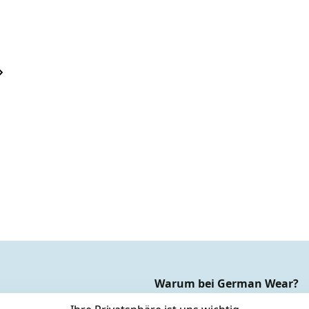
Warum bei German Wear?
Dauer Tiefpreisgarantie*