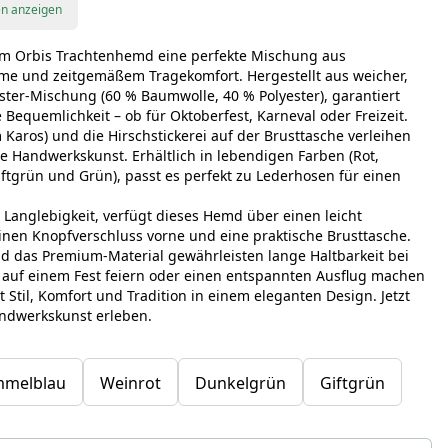
en anzeigen
dem Orbis Trachtenhemd eine perfekte Mischung aus
me und zeitgemäßem Tragekomfort. Hergestellt aus weicher,
ter-Mischung (60 % Baumwolle, 40 % Polyester), garantiert
equemlichkeit – ob für Oktoberfest, Karneval oder Freizeit.
Karos) und die Hirschstickerei auf der Brusttasche verleihen
Handwerkskunst. Erhältlich in lebendigen Farben (Rot,
Giftgrün und Grün), passt es perfekt zu Lederhosen für einen
d Langlebigkeit, verfügt dieses Hemd über einen leicht
einen Knopfverschluss vorne und eine praktische Brusttasche.
d das Premium-Material gewährleisten lange Haltbarkeit bei
 auf einem Fest feiern oder einen entspannten Ausflug machen
 Stil, Komfort und Tradition in einem eleganten Design. Jetzt
andwerkskunst erleben.
mmelblau
Weinrot
Dunkelgrün
Giftgrün