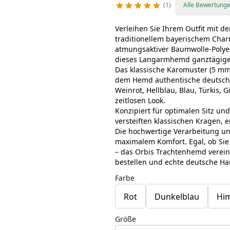
1
Alle Bewertung
Verleihen Sie Ihrem Outfit mit 
traditionellem bayerischem Char
atmungsaktiver Baumwolle-Polyes
dieses Langarmhemd ganztägige B
Das klassische Karomuster (5 mm 
dem Hemd authentische deutsche 
Weinrot, Hellblau, Blau, Türkis, 
zeitlosen Look.
Konzipiert für optimalen Sitz un
versteiften klassischen Kragen, 
Die hochwertige Verarbeitung un
maximalem Komfort. Egal, ob Sie
– das Orbis Trachtenhemd vereint
bestellen und echte deutsche H
Farbe
Rot
Dunkelblau
Hi
Größe