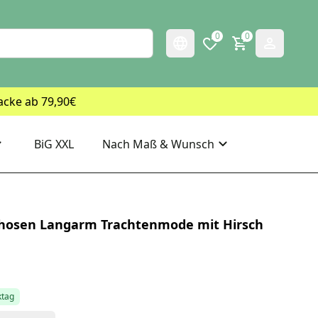
0
0
acke ab 79,90€
BiG XXL
Nach Maß & Wunsch
hosen Langarm Trachtenmode mit Hirsch
ktag