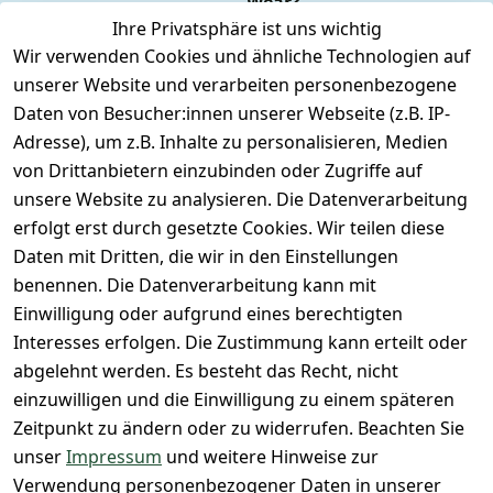
Wear?
YouTube-
Impressum
Registrieren
Ihre Privatsphäre ist uns wichtig
Dauer 
Kanal
Wir verwenden Cookies und ähnliche Technologien auf
Datenschutze
Versand & 
Tiefpreisgara
unsere 
unserer Website und verarbeiten personenbezogene
rklärung
Versandkoste
ntie*
Facebook-
Daten von Besucher:innen unserer Webseite (z.B. IP-
n
Barrierefreihe
Express-24h-
Seite
Adresse), um z.B. Inhalte zu personalisieren, Medien
itserklärung
Retoure & 
Versand
unsere 
von Drittanbietern einzubinden oder Zugriffe auf
Rücksendung
Widerrufsrec
 24/7 aktueller 
Damen & 
unsere Website zu analysieren. Die Datenverarbeitung
ht
Rücksendeeti
Warenbestan
Herren 
erfolgt erst durch gesetzte Cookies. Wir teilen diese
kett drucken 
d
Größentabelle
Daten mit Dritten, die wir in den Einstellungen
(Inland)
 + 95% aus 
Vertrag
unsere 
benennen. Die Datenverarbeitung kann mit
FAQs - Häufig 
eigener 
widerrufen
Gutscheine & 
Einwilligung oder aufgrund eines berechtigten
gestellte 
Herstellung
SALE
Interesses erfolgen. Die Zustimmung kann erteilt oder
Fragen
 + 60 Jahre 
Whatsapp Nr.: 
abgelehnt werden. Es besteht das Recht, nicht
Konfektionsgr
Geschäftserfa
+49511676950
einzuwilligen und die Einwilligung zu einem späteren
ößen
hrung
14
Zeitpunkt zu ändern oder zu widerrufen. Beachten Sie
Lagerverkauf 
Lagerverkauf: 
unser
Impressum
und weitere Hinweise zur
- unser Laden 
Ikarusallee 
Verwendung personenbezogener Daten in unserer
in Hannover