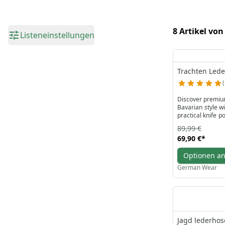
8 Artikel von
Listeneinstellungen
Trachten Led
Discover premium
Bavarian style wi
practical knife p
loops provide extr
89,99 €
The suede leather
69,90 €
*
leather and may 
tradition and fa
Optionen a
German Wear
Jagd lederho