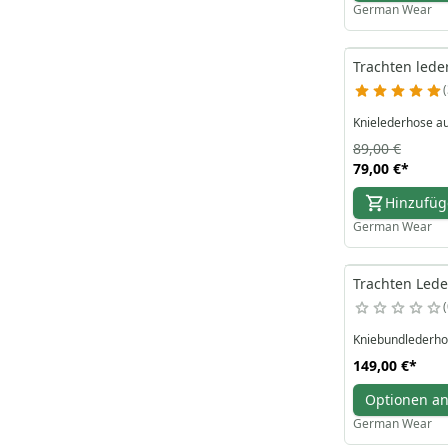
German Wear
Trachten lede
Knielederhose a
89,00 €
79,00 €
*
Hinzufü
German Wear
Trachten Led
Kniebundlederho
149,00 €
*
Optionen a
German Wear