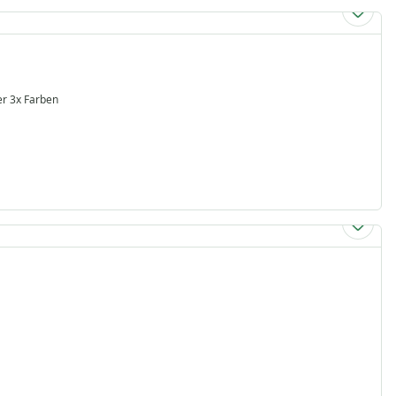
em weichem Rindsvelour Ohne Stickerei und ohne Hosenträger in der 3x Farben