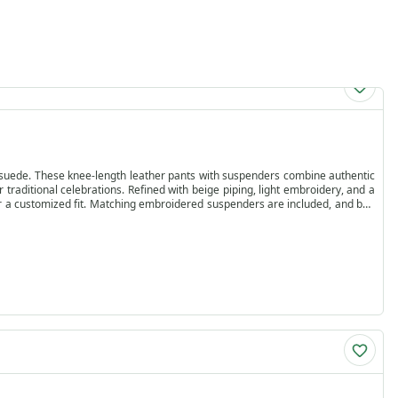
suede. These knee-length leather pants with suspenders combine authentic
 traditional celebrations. Refined with beige piping, light embroidery, and a
 for a customized fit. Matching embroidered suspenders are included, and belt
wear. Please note: as split leather, it is less durable than nappa or full-grain
ed by German Wear, these men’s festival pants reflect authentic Bavarian