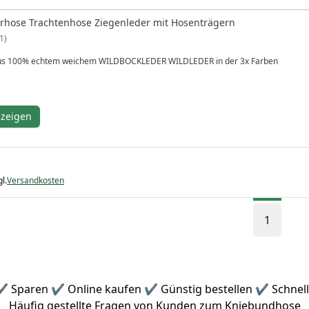
rhose Trachtenhose Ziegenleder mit Hosenträgern
1
aus 100% echtem weichem WILDBOCKLEDER WILDLEDER in der 3x Farben
nzeigen
l.
Versandkosten
1
✔ Sparen ✔ Online kaufen ✔ Günstig bestellen ✔ Schnell
Häufig gestellte Fragen von Kunden zum Kniebundhose