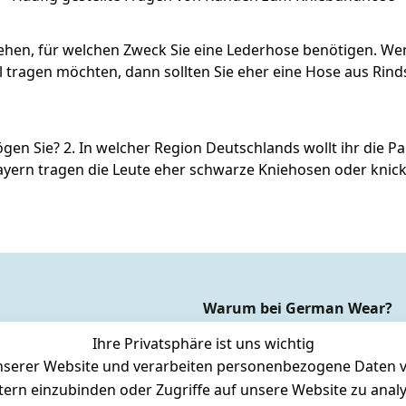
ehen, für welchen Zweck Sie eine Lederhose benötigen. We
l tragen möchten, dann sollten Sie eher eine Hose aus Rind
n Sie? 2. In welcher Region Deutschlands wollt ihr die Par
bayern tragen die Leute eher schwarze Kniehosen oder kni
Warum bei German Wear?
Dauer Tiefpreisgarantie*
Ihre Privatsphäre ist uns wichtig
Express-24h-Versand
serer Website und verarbeiten personenbezogene Daten vo
etern einzubinden oder Zugriffe auf unsere Website zu anal
rsandkosten
 24/7 aktueller Warenbestand