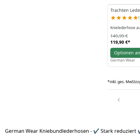
Trachten Lede
Knielederhose 
149,99 €
119,90 €
*
Optionen a
German Wear
*
inkl. ges. MwSt
zzg
German Wear Kniebundlederhosen - ✔ Stark reduziert 