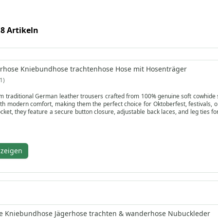
 8 Artikeln
erhose Kniebundhose trachtenhose Hose mit Hosenträger
1
 traditional German leather trousers crafted from 100% genuine soft cowhide 
th modern comfort, making them the perfect choice for Oktoberfest, festivals, or
ocket, they feature a secure button closure, adjustable back laces, and leg ties
a versatility.
 is soft, breathable, and comfortable against the skin, ideal for occasional festive 
show wear over time with frequent or intensive use. Designed and manufactur
shion—making them one of the best Oktoberfest pants online. Shop now!
nzeigen
se Kniebundhose Jägerhose trachten & wanderhose Nubuckleder