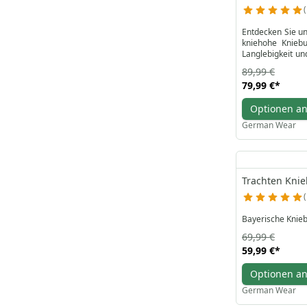
Entdecken Sie un
kniehohe Kniebu
Langlebigkeit u
jedem Abenteuer
89,99 €
79,99 €
*
Erhältlich in vi
Jagdhosen zu fin
Optionen a
German Wear
Trachten Kni
Bayerische Knie
69,99 €
59,99 €
*
Optionen a
German Wear