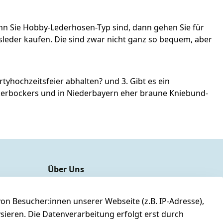
nn Sie Hobby-Lederhosen-Typ sind, dann gehen Sie für
sleder kaufen. Die sind zwar nicht ganz so bequem, aber
tyhochzeitsfeier abhalten? und 3. Gibt es ein
ckerbockers und in Niederbayern eher braune Kniebund-
Über Uns
unser YouTube-Kanal
unsere Facebook-Seite
n Besucher:innen unserer Webseite (z.B. IP-Adresse),
ysieren. Die Datenverarbeitung erfolgt erst durch
unsere Damen & Herren Größentabelle