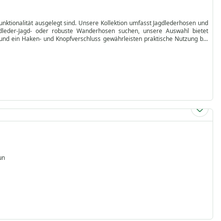
unktionalität ausgelegt sind. Unsere Kollektion umfasst Jagdlederhosen und
ldleder-Jagd- oder robuste Wanderhosen suchen, unsere Auswahl bietet
und ein Haken- und Knopfverschluss gewährleisten praktische Nutzung bei
en. Kaufen Sie jetzt online, um Ihr ideales Paar Leder-Kniebundhosen oder
n Lederbekleidung.
un