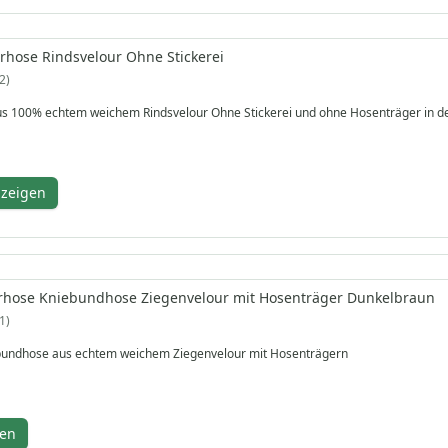
rhose Rindsvelour Ohne Stickerei
2
Knielederhose aus 100% echt
nzeigen
erhose Kniebundhose Ziegenvelour mit Hosenträger Dunkelbraun
1
bundhose aus echtem weichem Ziegenvelour mit Hosenträgern
gen