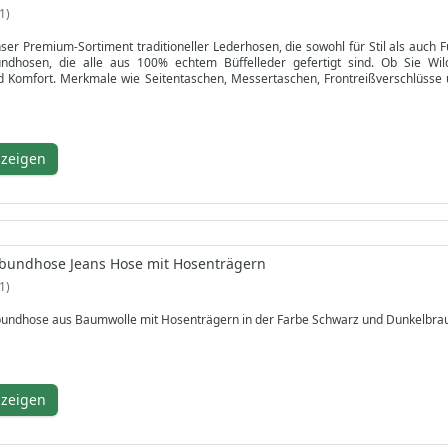
1
ser Premium-Sortiment traditioneller Lederhosen, die sowohl für Stil als auch F
ndhosen, die alle aus 100% echtem Büffelleder gefertigt sind. Ob Sie Wi
nd Komfort. Merkmale wie Seitentaschen, Messertaschen, Frontreißverschlüsse 
.
er vielseitigen Farben sind diese Hosen perfekt für jeden Outdoor-Enthusiast
den, und genießen Sie die Premium-Qualität und Handwerkskunst unserer echte
nzeigen
ebundhose Jeans Hose mit Hosenträgern
1
bundhose aus Baumwolle mit Hosenträgern in der Farbe Schwarz und Dunkelbra
nzeigen