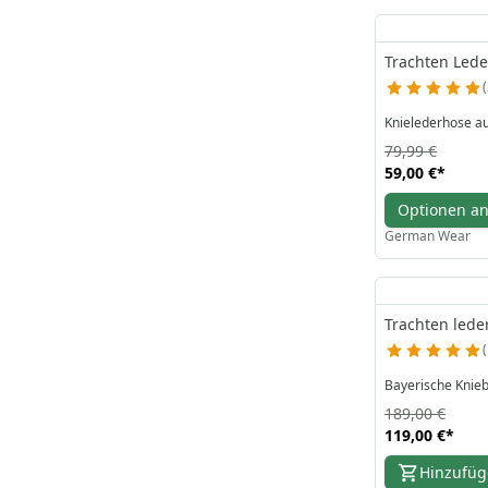
Trachten Lede
79,99 €
59,00 €
*
Optionen a
German Wear
Trachten led
Bayerische Knie
189,00 €
119,00 €
*
Hinzufü