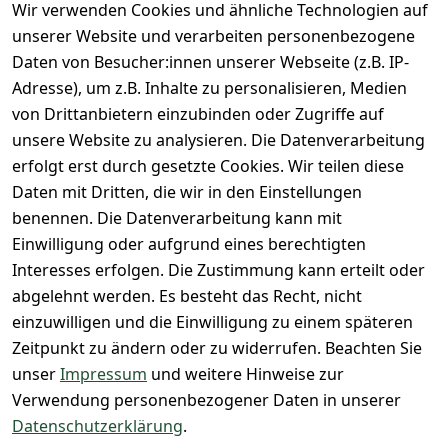
Wir verwenden Cookies und ähnliche Technologien auf
Datenschutze
Versand & 
Tiefpreisgara
unsere 
unserer Website und verarbeiten personenbezogene
rklärung
Versandkoste
ntie*
Facebook-
Daten von Besucher:innen unserer Webseite (z.B. IP-
n
Barrierefreihe
Express-24h-
Seite
Adresse), um z.B. Inhalte zu personalisieren, Medien
itserklärung
Retoure & 
Versand
unsere 
von Drittanbietern einzubinden oder Zugriffe auf
Rücksendung
Widerrufsrec
 24/7 aktueller 
Damen & 
unsere Website zu analysieren. Die Datenverarbeitung
ht
Rücksendeeti
Warenbestan
Herren 
erfolgt erst durch gesetzte Cookies. Wir teilen diese
kett drucken 
d
Größentabelle
Daten mit Dritten, die wir in den Einstellungen
(Inland)
 + 95% aus 
Vertrag
unsere 
benennen. Die Datenverarbeitung kann mit
FAQs - Häufig 
eigener 
widerrufen
Gutscheine & 
Einwilligung oder aufgrund eines berechtigten
gestellte 
Herstellung
SALE
Interesses erfolgen. Die Zustimmung kann erteilt oder
Fragen
 + 60 Jahre 
Whatsapp Nr.: 
abgelehnt werden. Es besteht das Recht, nicht
Konfektionsgr
Geschäftserfa
+49511676950
einzuwilligen und die Einwilligung zu einem späteren
ößen
hrung
14
Zeitpunkt zu ändern oder zu widerrufen. Beachten Sie
Lagerverkauf 
Lagerverkauf: 
unser
Impressum
und weitere Hinweise zur
- unser Laden 
Ikarusallee 
Verwendung personenbezogener Daten in unserer
in Hannover
13, 30179 
Datenschutzerklärung
.
Hannover