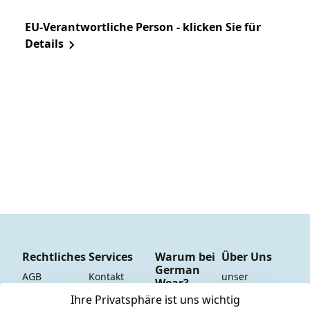
EU-Verantwortliche Person - klicken Sie für
Details
Rechtliches
Services
Warum bei
Über Uns
German
AGB
Kontakt
unser 
Wear?
YouTube-
Impressum
Registrieren
Ihre Privatsphäre ist uns wichtig
Dauer 
Kanal