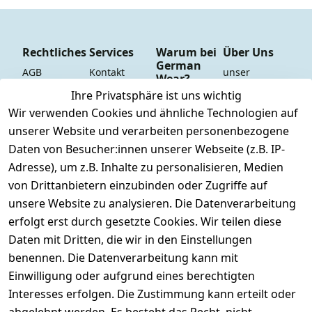
Rechtliches
Services
Warum bei
Über Uns
German
AGB
Kontakt
unser 
Wear?
YouTube-
Impressum
Registrieren
Ihre Privatsphäre ist uns wichtig
Dauer 
Kanal
Wir verwenden Cookies und ähnliche Technologien auf
Datenschutze
Versand & 
Tiefpreisgara
unsere 
unserer Website und verarbeiten personenbezogene
rklärung
Versandkoste
ntie*
Facebook-
Daten von Besucher:innen unserer Webseite (z.B. IP-
n
Barrierefreihe
Express-24h-
Seite
Adresse), um z.B. Inhalte zu personalisieren, Medien
itserklärung
Retoure & 
Versand
unsere 
von Drittanbietern einzubinden oder Zugriffe auf
Rücksendung
Widerrufsrec
 24/7 aktueller 
Damen & 
unsere Website zu analysieren. Die Datenverarbeitung
ht
Rücksendeeti
Warenbestan
Herren 
erfolgt erst durch gesetzte Cookies. Wir teilen diese
kett drucken 
d
Größentabelle
Daten mit Dritten, die wir in den Einstellungen
(Inland)
 + 95% aus 
Vertrag
unsere 
benennen. Die Datenverarbeitung kann mit
FAQs - Häufig 
eigener 
widerrufen
Gutscheine & 
Einwilligung oder aufgrund eines berechtigten
gestellte 
Herstellung
SALE
Interesses erfolgen. Die Zustimmung kann erteilt oder
Fragen
 + 60 Jahre 
Whatsapp Nr.: 