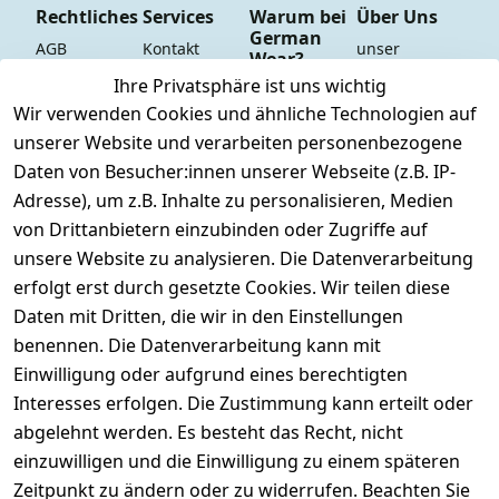
Rechtliches
Services
Warum bei
Über Uns
German
AGB
Kontakt
unser 
Wear?
YouTube-
Impressum
Registrieren
Ihre Privatsphäre ist uns wichtig
Dauer 
Kanal
Wir verwenden Cookies und ähnliche Technologien auf
Datenschutze
Versand & 
Tiefpreisgara
unsere 
unserer Website und verarbeiten personenbezogene
rklärung
Versandkoste
ntie*
Facebook-
Daten von Besucher:innen unserer Webseite (z.B. IP-
n
Barrierefreihe
Express-24h-
Seite
Adresse), um z.B. Inhalte zu personalisieren, Medien
itserklärung
Retoure & 
Versand
unsere 
von Drittanbietern einzubinden oder Zugriffe auf
Rücksendung
Widerrufsrec
 24/7 aktueller 
Damen & 
unsere Website zu analysieren. Die Datenverarbeitung
ht
Rücksendeeti
Warenbestan
Herren 
erfolgt erst durch gesetzte Cookies. Wir teilen diese
kett drucken 
d
Größentabelle
Daten mit Dritten, die wir in den Einstellungen
(Inland)
 + 95% aus 
Vertrag
unsere 
benennen. Die Datenverarbeitung kann mit
FAQs - Häufig 
eigener 
widerrufen
Gutscheine & 
Einwilligung oder aufgrund eines berechtigten
gestellte 
Herstellung
SALE
Interesses erfolgen. Die Zustimmung kann erteilt oder
Fragen
 + 60 Jahre 
Whatsapp Nr.: 
abgelehnt werden. Es besteht das Recht, nicht
Konfektionsgr
Geschäftserfa
+49511676950
einzuwilligen und die Einwilligung zu einem späteren
ößen
hrung
14
Zeitpunkt zu ändern oder zu widerrufen. Beachten Sie