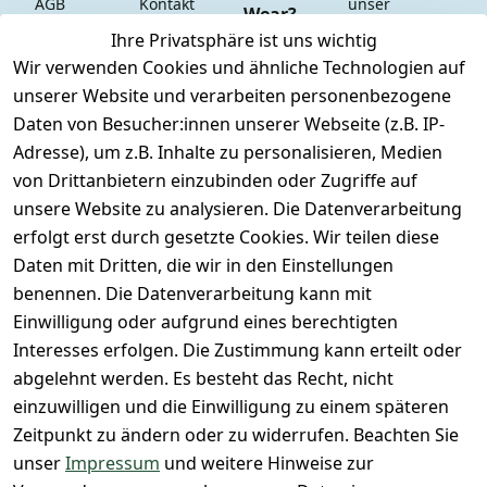
AGB
Kontakt
unser 
Wear?
YouTube-
Impressum
Registrieren
Ihre Privatsphäre ist uns wichtig
Dauer 
Kanal
Wir verwenden Cookies und ähnliche Technologien auf
Datenschutze
Versand & 
Tiefpreisgara
unsere 
unserer Website und verarbeiten personenbezogene
rklärung
Versandkoste
ntie*
Facebook-
Daten von Besucher:innen unserer Webseite (z.B. IP-
n
Barrierefreihe
Express-24h-
Seite
Adresse), um z.B. Inhalte zu personalisieren, Medien
itserklärung
Retoure & 
Versand
unsere 
von Drittanbietern einzubinden oder Zugriffe auf
Rücksendung
Widerrufsrec
 24/7 aktueller 
Damen & 
unsere Website zu analysieren. Die Datenverarbeitung
ht
Rücksendeeti
Warenbestan
Herren 
erfolgt erst durch gesetzte Cookies. Wir teilen diese
kett drucken 
d
Größentabelle
Daten mit Dritten, die wir in den Einstellungen
(Inland)
 + 95% aus 
Vertrag
unsere 
benennen. Die Datenverarbeitung kann mit
FAQs - Häufig 
eigener 
widerrufen
Gutscheine & 
Einwilligung oder aufgrund eines berechtigten
gestellte 
Herstellung
SALE
Interesses erfolgen. Die Zustimmung kann erteilt oder
Fragen
 + 60 Jahre 
Whatsapp Nr.: 
abgelehnt werden. Es besteht das Recht, nicht
Konfektionsgr
Geschäftserfa
+49511676950
einzuwilligen und die Einwilligung zu einem späteren
ößen
hrung
14
Zeitpunkt zu ändern oder zu widerrufen. Beachten Sie
Lagerverkauf 
Lagerverkauf: 
unser
Impressum
und weitere Hinweise zur
- unser Laden 
Ikarusallee 