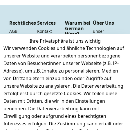
Rechtliches
Services
Warum bei
Über Uns
German
AGB
Kontakt
unser 
Wear?
YouTube-
Impressum
Registrieren
Ihre Privatsphäre ist uns wichtig
Dauer 
Kanal
Wir verwenden Cookies und ähnliche Technologien auf
Datenschutze
Versand & 
Tiefpreisgara
unsere 
unserer Website und verarbeiten personenbezogene
rklärung
Versandkoste
ntie*
Facebook-
Daten von Besucher:innen unserer Webseite (z.B. IP-
n
Barrierefreihe
Express-24h-
Seite
Adresse), um z.B. Inhalte zu personalisieren, Medien
itserklärung
Retoure & 
Versand
unsere 
von Drittanbietern einzubinden oder Zugriffe auf
Rücksendung
Widerrufsrec
 24/7 aktueller 
Damen & 
unsere Website zu analysieren. Die Datenverarbeitung
ht
Rücksendeeti
Warenbestan
Herren 
erfolgt erst durch gesetzte Cookies. Wir teilen diese
kett drucken 
d
Größentabelle
Daten mit Dritten, die wir in den Einstellungen
(Inland)
 + 95% aus 
Vertrag
unsere 
benennen. Die Datenverarbeitung kann mit
FAQs - Häufig 
eigener 
widerrufen
Gutscheine & 
Einwilligung oder aufgrund eines berechtigten
gestellte 
Herstellung
SALE
Interesses erfolgen. Die Zustimmung kann erteilt oder
Fragen
 + 60 Jahre 
Whatsapp Nr.: 