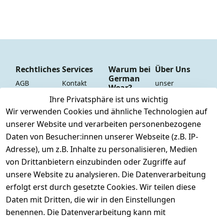
Rechtliches
Services
Warum bei
Über Uns
German
AGB
Kontakt
unser 
Wear?
YouTube-
Impressum
Registrieren
Ihre Privatsphäre ist uns wichtig
Dauer 
Kanal
Wir verwenden Cookies und ähnliche Technologien auf
Datenschutze
Versand & 
Tiefpreisgara
unsere 
unserer Website und verarbeiten personenbezogene
rklärung
Versandkoste
ntie*
Facebook-
Daten von Besucher:innen unserer Webseite (z.B. IP-
n
Barrierefreihe
Express-24h-
Seite
Adresse), um z.B. Inhalte zu personalisieren, Medien
itserklärung
Retoure & 
Versand
unsere 
von Drittanbietern einzubinden oder Zugriffe auf
Rücksendung
Widerrufsrec
 24/7 aktueller 
Damen & 
unsere Website zu analysieren. Die Datenverarbeitung
ht
Rücksendeeti
Warenbestan
Herren 
erfolgt erst durch gesetzte Cookies. Wir teilen diese
kett drucken 
d
Größentabelle
Daten mit Dritten, die wir in den Einstellungen
(Inland)
 + 95% aus 
Vertrag
unsere 
benennen. Die Datenverarbeitung kann mit
FAQs - Häufig 
eigener 