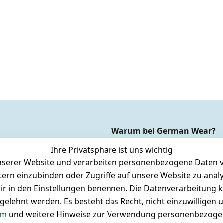
Warum bei German Wear?
Dauer Tiefpreisgarantie*
Ihre Privatsphäre ist uns wichtig
Express-24h-Versand
serer Website und verarbeiten personenbezogene Daten vo
etern einzubinden oder Zugriffe auf unsere Website zu anal
rsandkosten
 24/7 aktueller Warenbestand
e wir in den Einstellungen benennen. Die Datenverarbeitung 
cksendung
 + 95% aus eigener Herstellung
gelehnt werden. Es besteht das Recht, nicht einzuwilligen 
ett drucken (Inland)
 + 60 Jahre Geschäftserfahrung
um
und weitere Hinweise zur Verwendung personenbezogen
gestellte Fragen