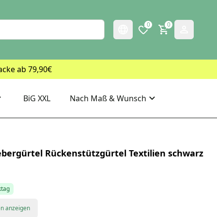
0
0
acke ab 79,90€
BiG XXL
Nach Maß & Wunsch
bergürtel Rückenstützgürtel Textilien schwarz
ktag
en anzeigen