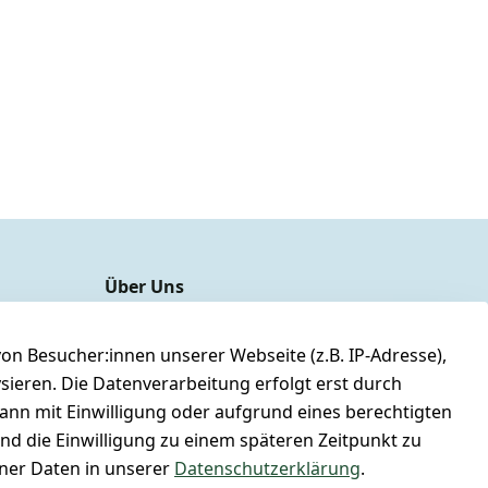
Über Uns
unser YouTube-Kanal
unsere Facebook-Seite
n Besucher:innen unserer Webseite (z.B. IP-Adresse),
ysieren. Die Datenverarbeitung erfolgt erst durch
unsere Damen & Herren Größentabelle
kann mit Einwilligung oder aufgrund eines berechtigten
unsere Gutscheine & SALE
und die Einwilligung zu einem späteren Zeitpunkt zu
Whatsapp Nr.: +4951167695014
er Daten in unserer
Datenschutzerklärung
.
Lagerverkauf: Ikarusallee 13, 30179 Hannover