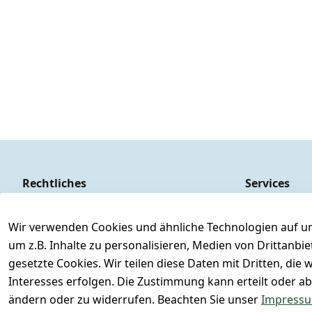
Rechtliches
Services
AGB
Kontakt
Impressum
Registrieren
Wir verwenden Cookies und ähnliche Technologien auf un
um z.B. Inhalte zu personalisieren, Medien von Drittanbi
Datenschutzerklärung
Versand & Ve
gesetzte Cookies. Wir teilen diese Daten mit Dritten, di
Barrierefreiheitserklärung
Retoure & Rü
Interesses erfolgen. Die Zustimmung kann erteilt oder ab
Widerrufsrecht
Rücksendeetik
ändern oder zu widerrufen. Beachten Sie unser
Impress
FAQs - Häufig 