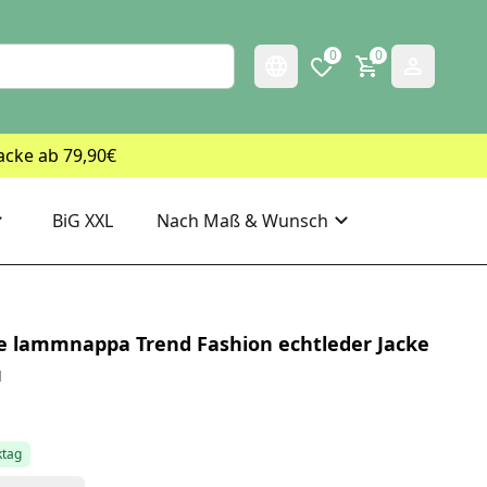
0
0
acke ab 79,90€
BiG XXL
Nach Maß & Wunsch
e lammnappa Trend Fashion echtleder Jacke
u
ktag