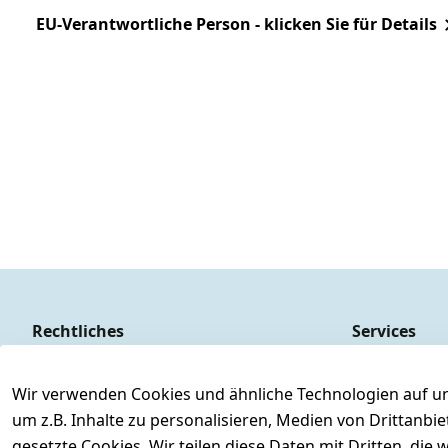
EU-Verantwortliche Person - klicken Sie für Details
Rechtliches
Services
AGB
Kontakt
Impressum
Registrieren
Wir verwenden Cookies und ähnliche Technologien auf un
um z.B. Inhalte zu personalisieren, Medien von Drittanbi
Datenschutzerklärung
Versand & Ve
gesetzte Cookies. Wir teilen diese Daten mit Dritten, di