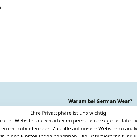
Warum bei German Wear?
Dauer Tiefpreisgarantie*
Ihre Privatsphäre ist uns wichtig
Express-24h-Versand
serer Website und verarbeiten personenbezogene Daten vo
etern einzubinden oder Zugriffe auf unsere Website zu anal
rsandkosten
 24/7 aktueller Warenbestand
e wir in den Einstellungen benennen. Die Datenverarbeitung 