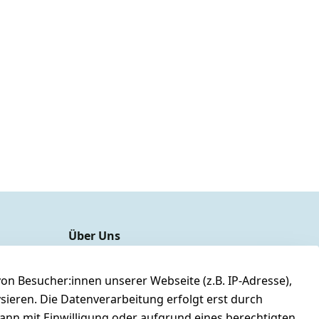
Über Uns
unser YouTube-Kanal
unsere Facebook-Seite
n Besucher:innen unserer Webseite (z.B. IP-Adresse),
ysieren. Die Datenverarbeitung erfolgt erst durch
unsere Damen & Herren Größentabelle
kann mit Einwilligung oder aufgrund eines berechtigten