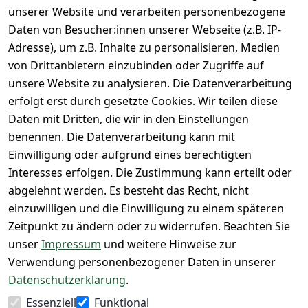
unsere 
unserer Website und verarbeiten personenbezogene
rklärung
Versandkoste
ntie*
Facebook-
Daten von Besucher:innen unserer Webseite (z.B. IP-
n
Barrierefreihe
Express-24h-
Seite
Adresse), um z.B. Inhalte zu personalisieren, Medien
itserklärung
Retoure & 
Versand
unsere 
von Drittanbietern einzubinden oder Zugriffe auf
Rücksendung
Widerrufsrec
 24/7 aktueller 
Damen & 
unsere Website zu analysieren. Die Datenverarbeitung
ht
Rücksendeeti
Warenbestan
Herren 
erfolgt erst durch gesetzte Cookies. Wir teilen diese
kett drucken 
d
Größentabelle
Daten mit Dritten, die wir in den Einstellungen
(Inland)
 + 95% aus 
Vertrag
unsere 
benennen. Die Datenverarbeitung kann mit
FAQs - Häufig 
eigener 
widerrufen
Gutscheine & 
Einwilligung oder aufgrund eines berechtigten
gestellte 
Herstellung
SALE
Interesses erfolgen. Die Zustimmung kann erteilt oder
Fragen
 + 60 Jahre 
Whatsapp Nr.: 
abgelehnt werden. Es besteht das Recht, nicht
Konfektionsgr
Geschäftserfa
+49511676950
einzuwilligen und die Einwilligung zu einem späteren
ößen
hrung
14
Zeitpunkt zu ändern oder zu widerrufen. Beachten Sie
Lagerverkauf 
Lagerverkauf: 
unser
Impressum
und weitere Hinweise zur
- unser Laden 
Ikarusallee 
Verwendung personenbezogener Daten in unserer
in Hannover
13, 30179 
Datenschutzerklärung
.
Hannover
Essenziell
Funktional