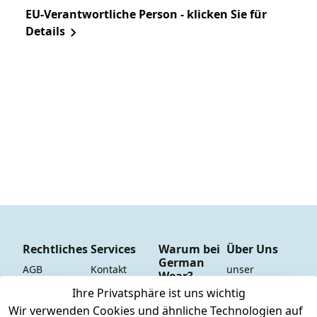
EU-Verantwortliche Person - klicken Sie für
Details
Rechtliches
Services
Warum bei
Über Uns
German
AGB
Kontakt
unser 
Wear?
YouTube-
Impressum
Registrieren
Ihre Privatsphäre ist uns wichtig
Dauer 
Kanal
Wir verwenden Cookies und ähnliche Technologien auf
Datenschutze
Versand & 
Tiefpreisgara