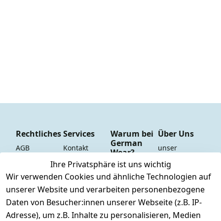
Rechtliches
Services
Warum bei
Über Uns
German
AGB
Kontakt
unser 
Wear?
YouTube-
Impressum
Registrieren
Ihre Privatsphäre ist uns wichtig
Dauer 
Kanal
Wir verwenden Cookies und ähnliche Technologien auf
Datenschutze
Versand & 
Tiefpreisgara
unsere 
unserer Website und verarbeiten personenbezogene
rklärung
Versandkoste
ntie*
Facebook-
Daten von Besucher:innen unserer Webseite (z.B. IP-
n
Barrierefreihe
Express-24h-
Seite
Adresse), um z.B. Inhalte zu personalisieren, Medien
itserklärung
Retoure & 
Versand