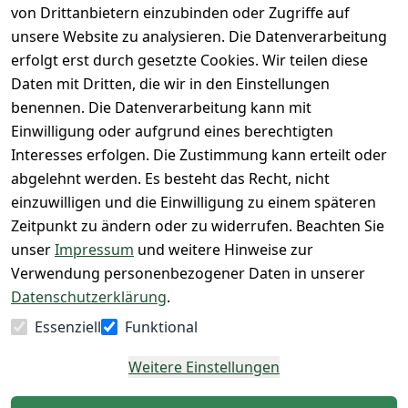
unsere 
von Drittanbietern einzubinden oder Zugriffe auf
Rücksendung
Widerrufsrec
 24/7 aktueller 
Damen & 
unsere Website zu analysieren. Die Datenverarbeitung
ht
Rücksendeeti
Warenbestan
Herren 
erfolgt erst durch gesetzte Cookies. Wir teilen diese
kett drucken 
d
Größentabelle
Daten mit Dritten, die wir in den Einstellungen
(Inland)
 + 95% aus 
Vertrag
unsere 
benennen. Die Datenverarbeitung kann mit
FAQs - Häufig 
eigener 
widerrufen
Gutscheine & 
Einwilligung oder aufgrund eines berechtigten
gestellte 
Herstellung
SALE
Interesses erfolgen. Die Zustimmung kann erteilt oder
Fragen
 + 60 Jahre 
Whatsapp Nr.: 
abgelehnt werden. Es besteht das Recht, nicht
Konfektionsgr
Geschäftserfa
+49511676950
einzuwilligen und die Einwilligung zu einem späteren
ößen
hrung
14
Zeitpunkt zu ändern oder zu widerrufen. Beachten Sie
Lagerverkauf 
Lagerverkauf: 
unser
Impressum
und weitere Hinweise zur
- unser Laden 
Ikarusallee 
Verwendung personenbezogener Daten in unserer
in Hannover
13, 30179 
Datenschutzerklärung
.
Hannover
Essenziell
Funktional
Kontaktieren
Weitere Einstellungen