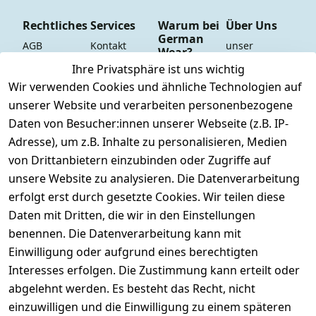
Rechtliches
Services
Warum bei
Über Uns
German
AGB
Kontakt
unser 
Wear?
YouTube-
Impressum
Registrieren
Ihre Privatsphäre ist uns wichtig
Dauer 
Kanal
Wir verwenden Cookies und ähnliche Technologien auf
Datenschutze
Versand & 
Tiefpreisgara
unsere 
unserer Website und verarbeiten personenbezogene
rklärung
Versandkoste
ntie*
Facebook-
Daten von Besucher:innen unserer Webseite (z.B. IP-
n
Barrierefreihe
Express-24h-
Seite
Adresse), um z.B. Inhalte zu personalisieren, Medien
itserklärung
Retoure & 
Versand
unsere 
von Drittanbietern einzubinden oder Zugriffe auf
Rücksendung
Widerrufsrec
 24/7 aktueller 
Damen & 
unsere Website zu analysieren. Die Datenverarbeitung
ht
Rücksendeeti
Warenbestan
Herren 
erfolgt erst durch gesetzte Cookies. Wir teilen diese
kett drucken 
d
Größentabelle
Daten mit Dritten, die wir in den Einstellungen
(Inland)
 + 95% aus 
Vertrag
unsere 
benennen. Die Datenverarbeitung kann mit
FAQs - Häufig 
eigener 
widerrufen
Gutscheine & 
Einwilligung oder aufgrund eines berechtigten
gestellte 
Herstellung
SALE
Interesses erfolgen. Die Zustimmung kann erteilt oder
Fragen
 + 60 Jahre 
Whatsapp Nr.: 
abgelehnt werden. Es besteht das Recht, nicht
Konfektionsgr
Geschäftserfa
+49511676950
einzuwilligen und die Einwilligung zu einem späteren
ößen
hrung