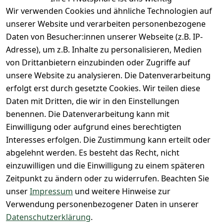
Dauer 
Kanal
Wir verwenden Cookies und ähnliche Technologien auf
Datenschutze
Versand & 
Tiefpreisgara
unsere 
unserer Website und verarbeiten personenbezogene
rklärung
Versandkoste
ntie*
Facebook-
Daten von Besucher:innen unserer Webseite (z.B. IP-
n
Barrierefreihe
Express-24h-
Seite
Adresse), um z.B. Inhalte zu personalisieren, Medien
itserklärung
Retoure & 
Versand
unsere 
von Drittanbietern einzubinden oder Zugriffe auf
Rücksendung
Widerrufsrec
 24/7 aktueller 
Damen & 
unsere Website zu analysieren. Die Datenverarbeitung
ht
Rücksendeeti
Warenbestan
Herren 
erfolgt erst durch gesetzte Cookies. Wir teilen diese
kett drucken 
d
Größentabelle
Daten mit Dritten, die wir in den Einstellungen
(Inland)
 + 95% aus 
Vertrag
unsere 
benennen. Die Datenverarbeitung kann mit
FAQs - Häufig 
eigener 
widerrufen
Gutscheine & 
Einwilligung oder aufgrund eines berechtigten
gestellte 
Herstellung
SALE
Interesses erfolgen. Die Zustimmung kann erteilt oder
Fragen
 + 60 Jahre 
Whatsapp Nr.: 
abgelehnt werden. Es besteht das Recht, nicht
Konfektionsgr
Geschäftserfa
+49511676950
einzuwilligen und die Einwilligung zu einem späteren
ößen
hrung
14
Zeitpunkt zu ändern oder zu widerrufen. Beachten Sie
Lagerverkauf 
Lagerverkauf: 
unser
Impressum
und weitere Hinweise zur
- unser Laden 
Ikarusallee 
Verwendung personenbezogener Daten in unserer
in Hannover
13, 30179 
Datenschutzerklärung
.