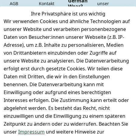
German
AGB
Kontakt
unser 
Wear?
YouTube-
Impressum
Registrieren
Ihre Privatsphäre ist uns wichtig
Dauer 
Kanal
Wir verwenden Cookies und ähnliche Technologien auf
Datenschutze
Versand & 
Tiefpreisgara
unsere 
unserer Website und verarbeiten personenbezogene
rklärung
Versandkoste
ntie*
Facebook-
Daten von Besucher:innen unserer Webseite (z.B. IP-
n
Barrierefreihe
Express-24h-
Seite
Adresse), um z.B. Inhalte zu personalisieren, Medien
itserklärung
Retoure & 
Versand
unsere 
von Drittanbietern einzubinden oder Zugriffe auf
Rücksendung
Widerrufsrec
 24/7 aktueller 
Damen & 
unsere Website zu analysieren. Die Datenverarbeitung
ht
Rücksendeeti
Warenbestan
Herren 
erfolgt erst durch gesetzte Cookies. Wir teilen diese
kett drucken 
d
Größentabelle
Daten mit Dritten, die wir in den Einstellungen
(Inland)
 + 95% aus 
Vertrag
unsere 
benennen. Die Datenverarbeitung kann mit
FAQs - Häufig 
eigener 
widerrufen
Gutscheine & 
Einwilligung oder aufgrund eines berechtigten
gestellte 
Herstellung
SALE
Interesses erfolgen. Die Zustimmung kann erteilt oder
Fragen
 + 60 Jahre 
Whatsapp Nr.: 
abgelehnt werden. Es besteht das Recht, nicht
Konfektionsgr
Geschäftserfa
+49511676950
einzuwilligen und die Einwilligung zu einem späteren
ößen
hrung
14
Zeitpunkt zu ändern oder zu widerrufen. Beachten Sie
Lagerverkauf 
Lagerverkauf: 
unser
Impressum
und weitere Hinweise zur
- unser Laden 