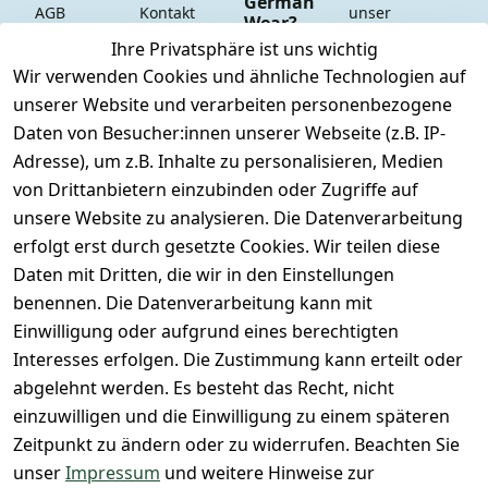
German
AGB
Kontakt
unser 
Wear?
YouTube-
Impressum
Registrieren
Ihre Privatsphäre ist uns wichtig
Dauer 
Kanal
Wir verwenden Cookies und ähnliche Technologien auf
Datenschutze
Versand & 
Tiefpreisgara
unsere 
unserer Website und verarbeiten personenbezogene
rklärung
Versandkoste
ntie*
Facebook-
Daten von Besucher:innen unserer Webseite (z.B. IP-
n
Barrierefreihe
Express-24h-
Seite
Adresse), um z.B. Inhalte zu personalisieren, Medien
itserklärung
Retoure & 
Versand
unsere 
von Drittanbietern einzubinden oder Zugriffe auf
Rücksendung
Widerrufsrec
 24/7 aktueller 
Damen & 
unsere Website zu analysieren. Die Datenverarbeitung
ht
Rücksendeeti
Warenbestan
Herren 
erfolgt erst durch gesetzte Cookies. Wir teilen diese
kett drucken 
d
Größentabelle
Daten mit Dritten, die wir in den Einstellungen
(Inland)
 + 95% aus 
Vertrag
unsere 
benennen. Die Datenverarbeitung kann mit
FAQs - Häufig 
eigener 
widerrufen
Gutscheine & 
Einwilligung oder aufgrund eines berechtigten
gestellte 
Herstellung
SALE
Interesses erfolgen. Die Zustimmung kann erteilt oder
Fragen
 + 60 Jahre 
Whatsapp Nr.: 
abgelehnt werden. Es besteht das Recht, nicht
Konfektionsgr
Geschäftserfa
+49511676950
einzuwilligen und die Einwilligung zu einem späteren
ößen
hrung
14
Zeitpunkt zu ändern oder zu widerrufen. Beachten Sie
Lagerverkauf 
Lagerverkauf: 
unser
Impressum
und weitere Hinweise zur
- unser Laden 