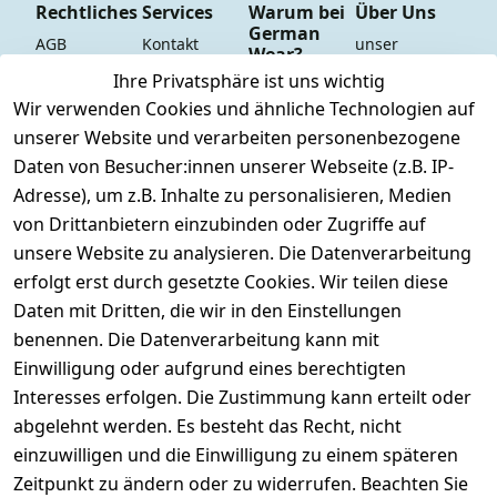
Rechtliches
Services
Warum bei
Über Uns
German
AGB
Kontakt
unser 
Wear?
YouTube-
Impressum
Registrieren
Ihre Privatsphäre ist uns wichtig
Dauer 
Kanal
Wir verwenden Cookies und ähnliche Technologien auf
Datenschutze
Versand & 
Tiefpreisgara
unsere 
unserer Website und verarbeiten personenbezogene
rklärung
Versandkoste
ntie*
Facebook-
Daten von Besucher:innen unserer Webseite (z.B. IP-
n
Barrierefreihe
Express-24h-
Seite
Adresse), um z.B. Inhalte zu personalisieren, Medien
itserklärung
Retoure & 
Versand
unsere 
von Drittanbietern einzubinden oder Zugriffe auf
Rücksendung
Widerrufsrec
 24/7 aktueller 
Damen & 
unsere Website zu analysieren. Die Datenverarbeitung
ht
Rücksendeeti
Warenbestan
Herren 
erfolgt erst durch gesetzte Cookies. Wir teilen diese
kett drucken 
d
Größentabelle
Daten mit Dritten, die wir in den Einstellungen
(Inland)
 + 95% aus 
Vertrag
unsere 
benennen. Die Datenverarbeitung kann mit
FAQs - Häufig 
eigener 
widerrufen
Gutscheine & 
Einwilligung oder aufgrund eines berechtigten
gestellte 
Herstellung
SALE
Interesses erfolgen. Die Zustimmung kann erteilt oder
Fragen
 + 60 Jahre 
Whatsapp Nr.: 
abgelehnt werden. Es besteht das Recht, nicht
Konfektionsgr
Geschäftserfa
+49511676950
einzuwilligen und die Einwilligung zu einem späteren
ößen
hrung
14
Zeitpunkt zu ändern oder zu widerrufen. Beachten Sie
Lagerverkauf 