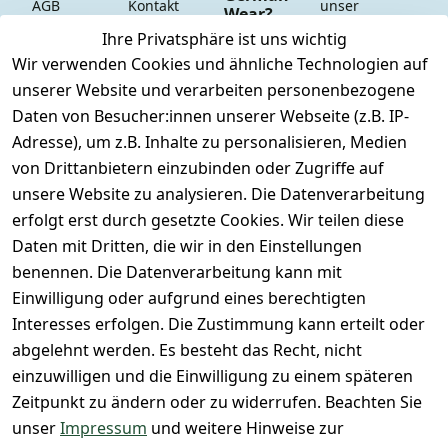
AGB
Kontakt
unser 
Wear?
YouTube-
Impressum
Registrieren
Ihre Privatsphäre ist uns wichtig
Dauer 
Kanal
Wir verwenden Cookies und ähnliche Technologien auf
Datenschutze
Versand & 
Tiefpreisgara
unsere 
unserer Website und verarbeiten personenbezogene
rklärung
Versandkoste
ntie*
Facebook-
n
Daten von Besucher:innen unserer Webseite (z.B. IP-
Barrierefreihe
Express-24h-
Seite
Adresse), um z.B. Inhalte zu personalisieren, Medien
itserklärung
Retoure & 
Versand
unsere 
von Drittanbietern einzubinden oder Zugriffe auf
Rücksendung
Widerrufsrec
 24/7 aktueller 
Damen & 
unsere Website zu analysieren. Die Datenverarbeitung
ht
Rücksendeeti
Warenbestan
Herren 
erfolgt erst durch gesetzte Cookies. Wir teilen diese
kett drucken 
d
Größentabelle
Daten mit Dritten, die wir in den Einstellungen
(Inland)
 + 95% aus 
Vertrag
unsere 
benennen. Die Datenverarbeitung kann mit
FAQs - Häufig 
eigener 
widerrufen
Gutscheine & 
Einwilligung oder aufgrund eines berechtigten
gestellte 
Herstellung
SALE
Interesses erfolgen. Die Zustimmung kann erteilt oder
Fragen
 + 60 Jahre 
Whatsapp Nr.: 
abgelehnt werden. Es besteht das Recht, nicht
Konfektionsgr
Geschäftserfa
+49511676950
einzuwilligen und die Einwilligung zu einem späteren
ößen
hrung
14
Zeitpunkt zu ändern oder zu widerrufen. Beachten Sie
Lagerverkauf 
Lagerverkauf: 
unser
Impressum
und weitere Hinweise zur
- unser Laden 
Ikarusallee 