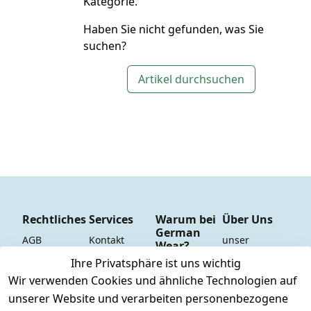
Kategorie.
Haben Sie nicht gefunden, was Sie
suchen?
Artikel durchsuchen
Rechtliches
Services
Warum bei
Über Uns
German
AGB
Kontakt
unser 
Wear?
YouTube-
Impressum
Registrieren
Ihre Privatsphäre ist uns wichtig
Dauer 
Kanal
Wir verwenden Cookies und ähnliche Technologien auf
Datenschutze
Versand & 
Tiefpreisgara
unsere 
unserer Website und verarbeiten personenbezogene
rklärung
Versandkoste
ntie*
Facebook-