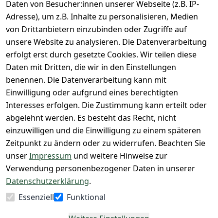
n
Daten von Besucher:innen unserer Webseite (z.B. IP-
Barrierefreihe
Express-24h-
Seite
Adresse), um z.B. Inhalte zu personalisieren, Medien
itserklärung
Retoure & 
Versand
unsere 
von Drittanbietern einzubinden oder Zugriffe auf
Rücksendung
Widerrufsrec
 24/7 aktueller 
Damen & 
unsere Website zu analysieren. Die Datenverarbeitung
ht
Rücksendeeti
Warenbestan
Herren 
erfolgt erst durch gesetzte Cookies. Wir teilen diese
kett drucken 
d
Größentabelle
Daten mit Dritten, die wir in den Einstellungen
(Inland)
 + 95% aus 
Vertrag
unsere 
benennen. Die Datenverarbeitung kann mit
FAQs - Häufig 
eigener 
widerrufen
Gutscheine & 
Einwilligung oder aufgrund eines berechtigten
gestellte 
Herstellung
SALE
Interesses erfolgen. Die Zustimmung kann erteilt oder
Fragen
 + 60 Jahre 
Whatsapp Nr.: 
abgelehnt werden. Es besteht das Recht, nicht
Konfektionsgr
Geschäftserfa
+49511676950
einzuwilligen und die Einwilligung zu einem späteren
ößen
hrung
14
Zeitpunkt zu ändern oder zu widerrufen. Beachten Sie
Lagerverkauf 
Lagerverkauf: 
unser
Impressum
und weitere Hinweise zur
- unser Laden 
Ikarusallee 
Verwendung personenbezogener Daten in unserer
in Hannover
13, 30179 
Datenschutzerklärung
.
Hannover
Essenziell
Funktional
Kontaktieren