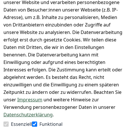
unsere 
unserer Website und verarbeiten personenbezogene
rklärung
Versandkoste
ntie*
Facebook-
Daten von Besucher:innen unserer Webseite (z.B. IP-
n
Barrierefreihe
Express-24h-
Seite
Adresse), um z.B. Inhalte zu personalisieren, Medien
itserklärung
Retoure & 
Versand
unsere 
von Drittanbietern einzubinden oder Zugriffe auf
Rücksendung
Widerrufsrec
 24/7 aktueller 
Damen & 
unsere Website zu analysieren. Die Datenverarbeitung
ht
Rücksendeeti
Warenbestan
Herren 
erfolgt erst durch gesetzte Cookies. Wir teilen diese
kett drucken 
d
Größentabelle
Daten mit Dritten, die wir in den Einstellungen
(Inland)
 + 95% aus 
Vertrag
unsere 
benennen. Die Datenverarbeitung kann mit
FAQs - Häufig 
eigener 
widerrufen
Gutscheine & 
Einwilligung oder aufgrund eines berechtigten
gestellte 
Herstellung
SALE
Interesses erfolgen. Die Zustimmung kann erteilt oder
Fragen
 + 60 Jahre 
Whatsapp Nr.: 
abgelehnt werden. Es besteht das Recht, nicht
Konfektionsgr
Geschäftserfa
+49511676950
einzuwilligen und die Einwilligung zu einem späteren
ößen
hrung
14
Zeitpunkt zu ändern oder zu widerrufen. Beachten Sie
Lagerverkauf 
Lagerverkauf: 
unser
Impressum
und weitere Hinweise zur
- unser Laden 
Ikarusallee 
Verwendung personenbezogener Daten in unserer
in Hannover
13, 30179 
Datenschutzerklärung
.
Hannover
Essenziell
Funktional