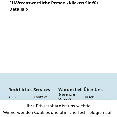
EU-Verantwortliche Person - klicken Sie für
Details
Rechtliches
Services
Warum bei
Über Uns
German
AGB
Kontakt
unser 
Wear?
YouTube-
Impressum
Registrieren
Ihre Privatsphäre ist uns wichtig
Dauer 
Kanal
Wir verwenden Cookies und ähnliche Technologien auf
Datenschutze
Versand & 
Tiefpreisgara