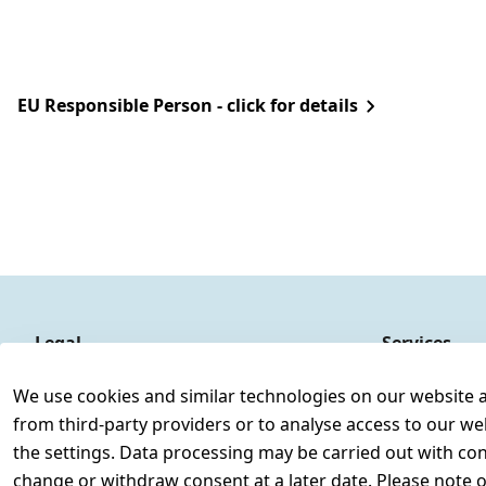
EU Responsible Person - click for details
Legal
Services
Terms and Conditions
Contact
We use cookies and similar technologies on our website and
Legal disclosure
Register
from third-party providers or to analyse access to our we
Privacy Policy
the settings. Data processing may be carried out with cons
Declaration of accessibility
change or withdraw consent at a later date. Please note 