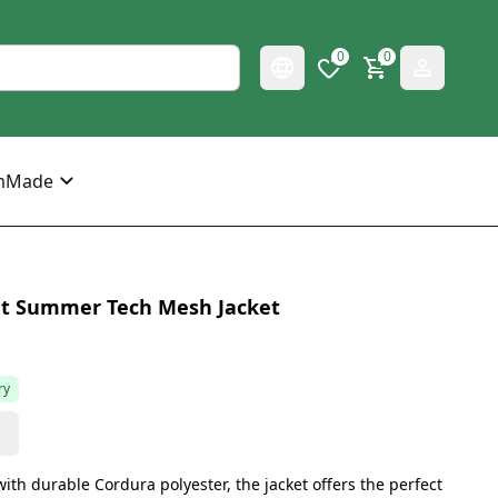
0
0
mMade
et Summer Tech Mesh Jacket
ry
s
ith durable Cordura polyester, the jacket offers the perfect