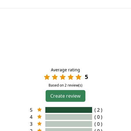
Average rating
5
Based on 2 review(s)
Create review
5
( 2 )
4
( 0 )
3
( 0 )
2
( 0 )