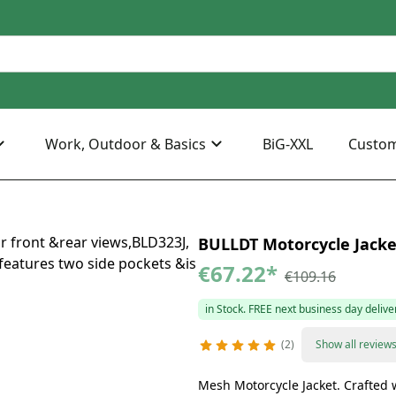
Work, Outdoor & Basics
BiG-XXL
Custo
BULLDT Motorcycle Jack
€67.22
*
€109.16
in Stock. FREE next business day delive
2
Show all review
Mesh Motorcycle Jacket. Crafted w